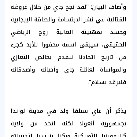
وأضاف البيان: "لقد نجح جاي من خلال عروضه
القتالية في نشر الابتسامة والطاقة الإيجابية
وجسد بمهنيته العالية روح الرياضي
الحقيقي، سيبقى اسمه محفورا للأبد كجزء
من تاريخ اتحادنا نتقدم بخالص التعازي
والمواساة لعائلة جاي وأحبائه وأصدقائه
فليرقد بسلام".
يذكر أن غاي سيلفا ولد في مدينة لواندا
بجمهورية أنغولا لكنه اتخذ من ولاية
كاليفورنيا الأمريكية مركزا رئيسيا لتدريباته