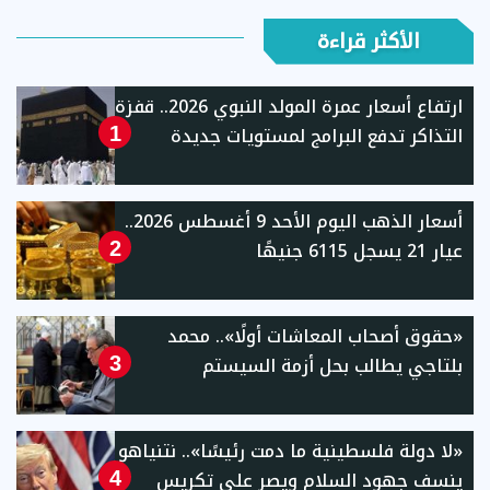
الأكثر قراءة
ارتفاع أسعار عمرة المولد النبوي 2026.. قفزة
التذاكر تدفع البرامج لمستويات جديدة
1
أسعار الذهب اليوم الأحد 9 أغسطس 2026..
عيار 21 يسجل 6115 جنيهًا
2
«حقوق أصحاب المعاشات أولًا».. محمد
بلتاجي يطالب بحل أزمة السيستم
3
«لا دولة فلسطينية ما دمت رئيسًا».. نتنياهو
ينسف جهود السلام ويصر على تكريس
4