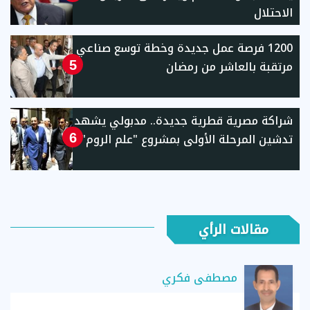
الاحتلال
1200 فرصة عمل جديدة وخطة توسع صناعي
مرتقبة بالعاشر من رمضان
5
شراكة مصرية قطرية جديدة.. مدبولي يشهد
تدشين المرحلة الأولى بمشروع "علم الروم"
6
مقالات الرأي
مصطفى فكري