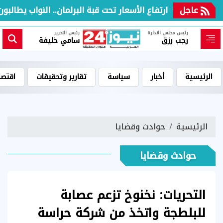
عاجل
ارتفاع الأسعار تحت قبة البرلمان.. النواب يطالبون 
رئيس مجلس الادارة
رئيس التحرير
رجب رزق
سامي خليفة
الرئيسية
أخبار
سياسة
تقارير وتحقيقات
اقتصا
الرئيسية
حوادث وقضايا
حوادث وقضايا
التحريات: نخنوخ تزعم عصابة
للبلطجة واتخذ من شركة حراسة