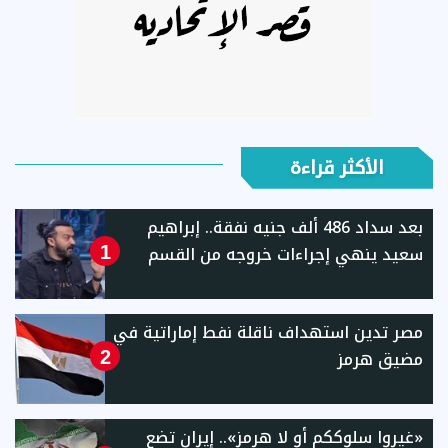
الأكثر قراءة
بعد سداد 486 ألف جنيه نفقة.. إبراهيم
سعيد ينهي إجراءات خروجه من القسم
1
مصر تدين استهداف ناقلة نفط إماراتية في
مضيق هرمز
2
«غيروا سلوككم أو لا هرمز».. إيران تضع