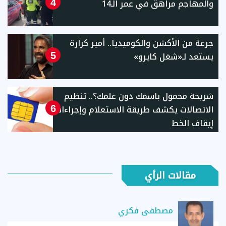
والمهاجم مراهق في عمر الـ14
4
جرعة من الأكشن والكوميديا.. أمير كرارة
يستعد لـ«شغل كايرو»
5
شريحة محمول باسمك دون علمك؟.. تنظيم
الاتصالات يكشف طريقة الاستعلام وإجراءات
6
إيقاف الخط
مقالات الرأي
مصطفى فكري