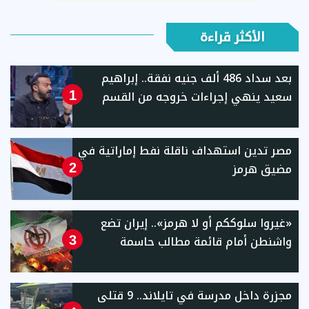
الأكثر قراءة
بعد سداد 486 ألف جنيه نفقة.. إبراهيم
سعيد ينهي إجراءات خروجه من القسم
1
مصر تدين استهداف ناقلة نفط إماراتية في
مضيق هرمز
2
«غيروا سلوككم أو لا هرمز».. إيران تضع
واشنطن أمام قائمة مطالب حاسمة
3
مجزرة داخل مدرسة في تايلاند.. 9 قتلى