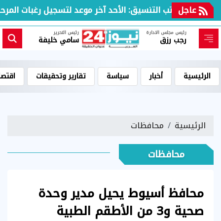
عاجل
مكتب التنسيق: الأحد آخر موعد لتسجيل رغبات المرحلة ا
رئيس مجلس الادارة
رئيس التحرير
رجب رزق
سامي خليفة
الرئيسية
أخبار
سياسة
تقارير وتحقيقات
اقتصا
الرئيسية
محافظات
محافظات
محافظ أسيوط يحيل مدير وحدة
صحية و3 من الأطقم الطبية