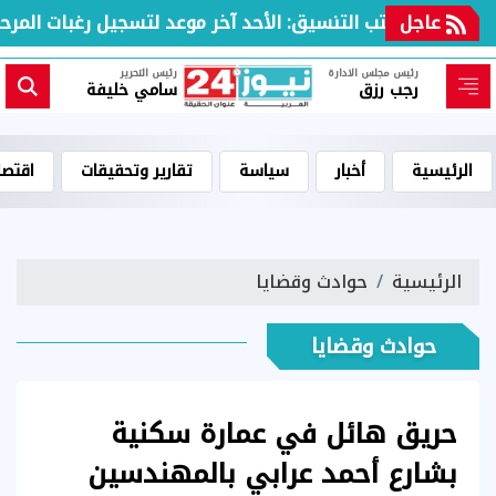
عاجل
مكتب التنسيق: الأحد آخر موعد لتسجيل رغبات المرحلة 
رئيس مجلس الادارة
رئيس التحرير
رجب رزق
سامي خليفة
الرئيسية
أخبار
سياسة
تقارير وتحقيقات
اقتصا
الرئيسية
حوادث وقضايا
حوادث وقضايا
حريق هائل في عمارة سكنية
بشارع أحمد عرابي بالمهندسين