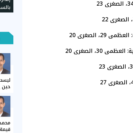
بالسك
الثان
29، الصغرى 20
ى 30، الصغرى 20
ليست 
حين ي
محمد 
قيمة 