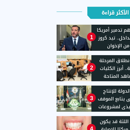
الأكثر قراءة
 تدمير أمريكا
داخل.. تيد كروز
1
من الإخوان
ابية
نطلاق المرحلة
ة.. أبرز الكليات
2
اهد المتاحة
ب علمى
لدولة للإنتاج
ى يتابع الموقف
3
يذى لمشروعات
 كريمة"
اللثة قد يكون
ا مبكرًا للإصابة
4