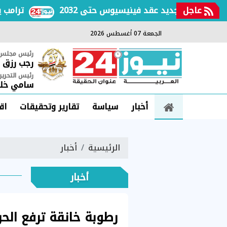
عاجل
يد يعلن تجديد عقد فينيسيوس حتى 2032
ترامب يتهم
الجمعة 07 أغسطس 2026
رئيس مجلس ا
رجب رزق
رئيس التحرير
سامي خلي
أخبار
سياسة
تقارير وتحقيقات
اق
الرئيسية
أخبار
أخبار
رطوبة خانقة ترفع الحر