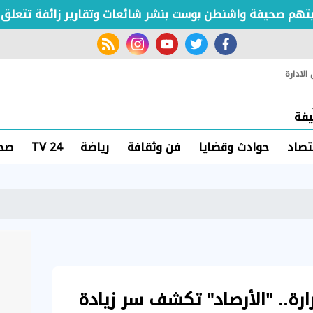
 صحيفة واشنطن بوست بنشر شائعات وتقارير زائفة تتعلق بوزير
rss feed
instagram
youtube
twitter
facebook
لادارة
فة
تصاد
حوادث وقضايا
فن وثقافة
رياضة
TV 24
صحة
ارة.. "الأرصاد" تكشف سر زيادة