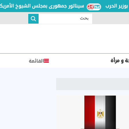
 الحرب
سيناتور جمهورى بمجلس الشيوخ الأمريكى: نفو
بحث
 و مرأة
القائمة