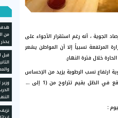
هدفهم
من ال
اد الجوية ، أنه رغم استقرار الأجواء على
يحذر 
ارة المرتفعة نسبياً إلا أن المواطن يشعر
الإره
قبل ا
الحارة خلال فترة النهار.
الثاني
والمع
وية ارتفاع نسب الرطوبة يزيد من الإحساس
لطلا
بحرارة الطقس عن المتوقع في الظل بقيم تتراوح من (1 إلى 2)
وزير ا
الحرب
التنف
"حياة
وم :
نزيف 
إنذارً