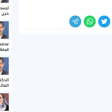
ليست 
حين ي
محمد 
قيمة 
الدكت
المال