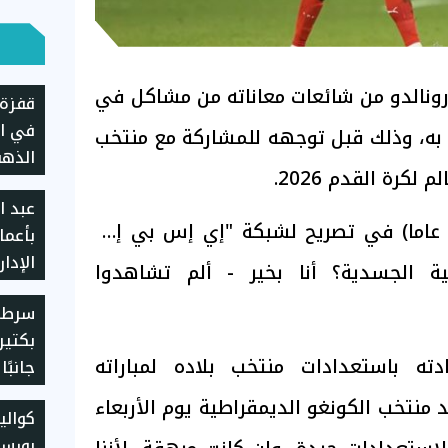
 رونالدو من شائعات معاناته من مشاكل في
قفزة 
في ال
ط به، وذلك قبل توجهه للمشاركة مع منتخب
الذهب
كرة القدم 2026.
المصر
عبد ا
قال النجم المخضرم (41 عاما) في تصريح لشبكة "إي إس بي إن"
بأعما
الإدار
ية الجسدية؟ أنا بخير - ألم تشاهدوا
"تيتو
سرطان
بكتير
ته باستعدادات منتخب بلاده لمباراته
جانبً
 منتخب الكونغو الديمقراطية يوم الأربعاء
كوال
بورسع