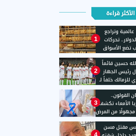
الأكثر قراءة
عالمية وتراجع
دولار.. تحركات
1
 تضع الأسواق
ية تحت المجهر
لله حسين قائماً
ل رئيس الجهاز
2
ي للزمالك خلفاً لـ
"
 القولون..
يا الأمعاء تكشف
3
ا مجهولًا من المرض
يس مقتل مسن
يد داخل شقته
4