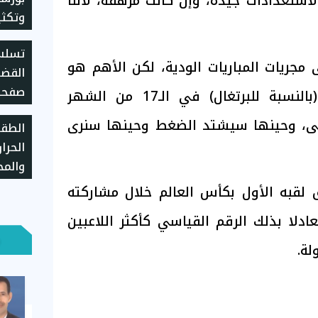
لاستعدادات جيدة، وإن كانت مرهقة، لأننا
وتكثي
اللغز
تسلسل
مجريات المباريات الودية، لكن الأهم هو
القضا
صفحة
انطلاق البطولة رسميا (بالنسبة للبرتغال) في الـ17 من الشهر
بعد ت
أولى، وحينها سيشتد الضغط وحينها سنرى
الطقس
الحرا
والمح
38 درجة
 لقبه الأول بكأس العالم خلال مشاركته
دلا بذلك الرقم القياسي كأكثر اللاعبين
ة.