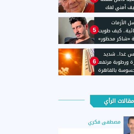
ف أمني لفك
 الأزمات
ئية.. كيف طويت
5
 «شاكر محظور»
نفيذ العقوبة؟
 غدا.. شديد
رة ورطوبة مرتفعة
6
سوسة بالقاهرة
مقالات الرأي
مصطفى فكري