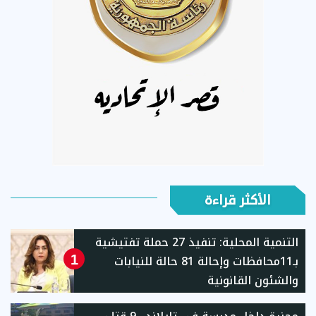
الأكثر قراءة
التنمية المحلية: تنفيذ 27 حملة تفتيشية
بـ11محافظات وإحالة 81 حالة للنيابات
1
والشئون القانونية