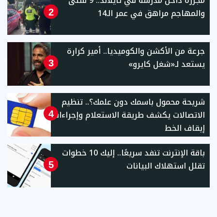
مجزرة داخل مدرسة في تايلاند.. 9 قتلى
والمهاجم مراهق في عمر الـ14
2
جرعة من الأكشن والكوميديا.. أمير كرارة
يستعد لـ«شغل كايرو»
3
شريحة محمول باسمك دون علمك؟.. تنظيم
الاتصالات يكشف طريقة الاستعلام وإجراءات
4
إيقاف الخط
باقة الإنترنت تنفد سريعًا.. إليك 10 خطوات
تقلل استهلاك البيانات
5