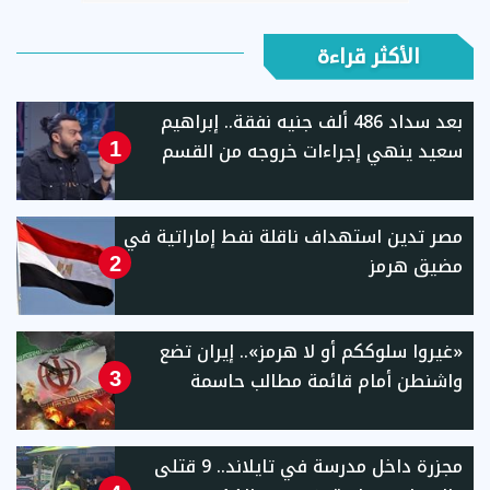
الأكثر قراءة
بعد سداد 486 ألف جنيه نفقة.. إبراهيم
سعيد ينهي إجراءات خروجه من القسم
1
مصر تدين استهداف ناقلة نفط إماراتية في
مضيق هرمز
2
«غيروا سلوككم أو لا هرمز».. إيران تضع
واشنطن أمام قائمة مطالب حاسمة
3
مجزرة داخل مدرسة في تايلاند.. 9 قتلى