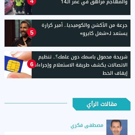
والمهاجم مراهق في عمر الـ14
4
جرعة من الأكشن والكوميديا.. أمير كرارة
يستعد لـ«شغل كايرو»
5
شريحة محمول باسمك دون علمك؟.. تنظيم
الاتصالات يكشف طريقة الاستعلام وإجراءات
6
إيقاف الخط
مقالات الرأي
مصطفى فكري