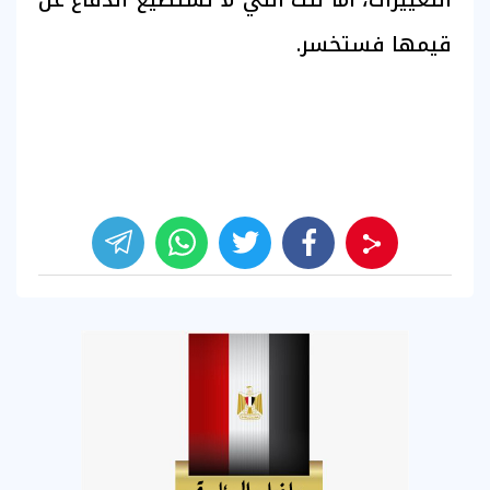
قيمها فستخسر.