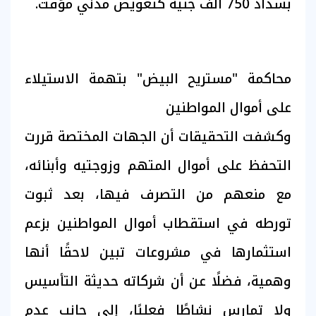
بسداد 750 ألف جنيه كتعويض مدني مؤقت.
محاكمة "مستريح البيض" بتهمة الاستيلاء
على أموال المواطنين
وكشفت التحقيقات أن الجهات المختصة قررت
التحفظ على أموال المتهم وزوجتيه وأبنائه،
مع منعهم من التصرف فيها، بعد ثبوت
تورطه في استقطاب أموال المواطنين بزعم
استثمارها في مشروعات تبين لاحقًا أنها
وهمية، فضلًا عن أن شركاته حديثة التأسيس
ولا تمارس نشاطًا فعليًا، إلى جانب عدم