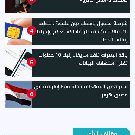
شريحة محمول باسمك دون علمك؟.. تنظيم
الاتصالات يكشف طريقة الاستعلام وإجراءات
4
إيقاف الخط
باقة الإنترنت تنفد سريعًا.. إليك 10 خطوات
تقلل استهلاك البيانات
5
مصر تدين استهداف ناقلة نفط إماراتية في
مضيق هرمز
6
مقالات الرأي