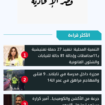
الأكثر قراءة
التنمية المحلية: تنفيذ 27 حملة تفتيشية
بـ11محافظات وإحالة 81 حالة للنيابات
1
والشئون القانونية
مجزرة داخل مدرسة في تايلاند.. 9 قتلى
والمهاجم مراهق في عمر الـ14
2
جرعة من الأكشن والكوميديا.. أمير كرارة
يستعد لـ«شغل كايرو»
3