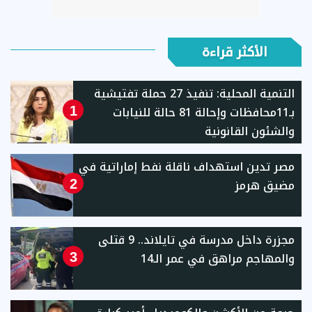
الأكثر قراءة
التنمية المحلية: تنفيذ 27 حملة تفتيشية
بـ11محافظات وإحالة 81 حالة للنيابات
1
والشئون القانونية
مصر تدين استهداف ناقلة نفط إماراتية في
مضيق هرمز
2
مجزرة داخل مدرسة في تايلاند.. 9 قتلى
والمهاجم مراهق في عمر الـ14
3