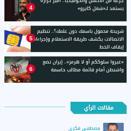
جرعة من الأكشن والكوميديا.. أمير كرارة
يستعد لـ«شغل كايرو»
4
شريحة محمول باسمك دون علمك؟.. تنظيم
الاتصالات يكشف طريقة الاستعلام وإجراءات
5
إيقاف الخط
«غيروا سلوككم أو لا هرمز».. إيران تضع
واشنطن أمام قائمة مطالب حاسمة
6
مقالات الرأي
مصطفى فكري