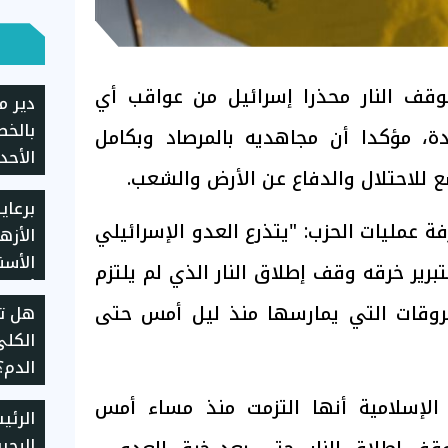
بوقف النار محذرا إسرائيل من عواقب أي
دير م
بالخط
، مؤكدا أن مجاهديه بالمرصاد وبكامل
الأحد
 للاحتلال والدفاع عن الأرض والشعب.
عيد ا
برعاي
فيلوم
ة عمليات الحزب: "يتذرع العدو الإسرائيلي
الأزه
الأسن
تبرير خرقه وقف إطلاق النار الذي لم يلتزم
أول ي
خروقات التي يمارسها منذ ليل أمس حتى
هل ت
الفم 
الكلى
بمشار
الدم؟
الأسا
الإسلامية أنها التزمت منذ مساء أمس
الرئ
البحر