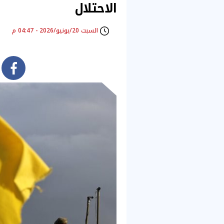
الاحتلال
السبت 20/يونيو/2026 - 04:47 م