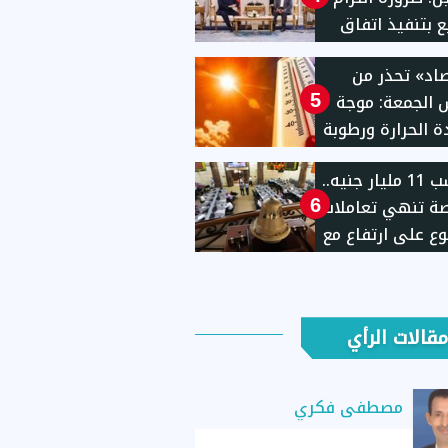
ع بتنفيذ اتفاق
حرب غزة
صاد» تحذر من
الجمعة: موجة
5
 الحرارة ورطوبة
ة.. والمحسوسة
مكاسب 11 مليار جنيه..
قاهرة
صة تنهي تعاملات
6
وع على ارتفاع مع
 المؤشرات
مقالات الرأي
مصطفى فكري