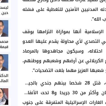
ليست 
ته المدنيين الآمنين للتغطية على فشله
حين ي
الله".
الإسلامية أنها بموازاة التزامها بوقف
في التصدي لأي محاولة يقدم عليها العدو
محمد 
قيمة 
احتلاله، وسيكون مجاهدوها بالمرصاد
 الكربلائي عن أرضهم وشعبهم ووطنهم،
شعبها العزيز مهما بلغت التضحيات".
الدكت
المال
وفي محصلة غير نهائية، قتل 28 شخصا بينهم جندي بالجيش
اللبناني وفلسطينيان اثنان وأكثر من 30 جريحا و8 تحت الأنقاض
الغارات الإسرائيلية المتفرقة على جنوب