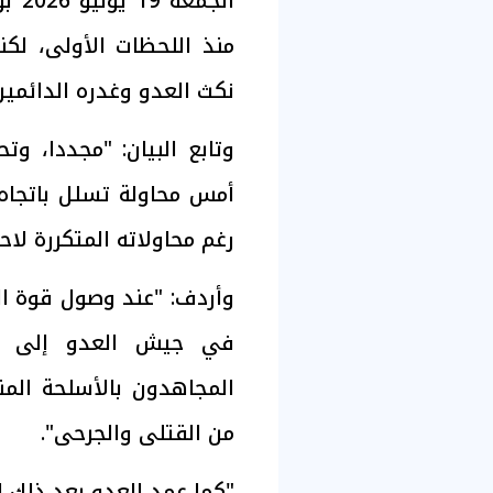
الجم
منذ اللحظات الأولى، لكن
نكث العدو وغدره الدائمين
وتابع البيان: "مجددا، و
أمس محاولة تسلل باتجاه
رغم محاولاته المتكررة لاحت
وأردف: "عند وصول قوة الم
في جيش العدو إلى مك
المجاهدون بالأسلحة الم
من القتلى والجرحى".
"كما عمد العدو بعد ذلك 