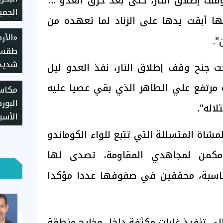
عة 19 يونيو 2026 بوقف إطلاق النار، حتى بعد خرق العدو له
الجمي
ها أبقت يدها على الزناد لما تعهده من
وقف 
«الأر
".
طقس 
شديدة
تحت جنح وقف إطلاق النار، نفذ العدو ليل
مرتفع
 مرتفع علي الطاهر الذي بقي عصيا عليه
تصل لـ 38 بال
البور
لاله".
الأسب
معظم
شاة المتسللة التي تتبع للواء الكوماندو
من لمجاهدي المقاومة، تصدى لها
ناسبة، محققين في صفوفها عددا مؤكدا
إلى تنفيذ غارات مكثفة داخل وخارج منطقة