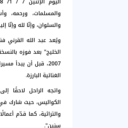
والمسلمات، ورحمه، وأ
والسلوان، وإنّا لله وإنّا إل
ويُعد عبد الله القرني فنان
الخليج" بعد فوزه بالنسخة
2007، قبل أن يبدأ مس
الغنائية البارزة.
واتجه الراحل لاحقًا إل
الكواليس، حيث شارك في إ
والتراثية، كما قدّم أعمالً
سنين".