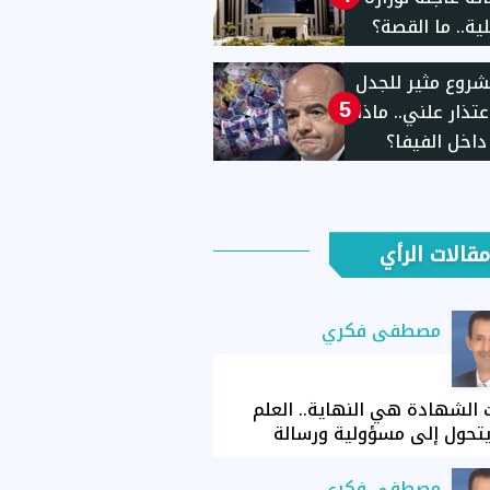
لية.. ما القصة؟
روع مثير للجدل
عتذار علني.. ماذا
5
اخل الفيفا؟
مقالات الرأي
مصطفى فكري
الشهادة هي النهاية.. العلم
تحول إلى مسؤولية ورسالة
مصطفى فكري