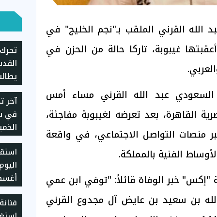
 الله القرني الملقب بـ"نجم الخليج" في
عقبتها غيبوبة، تاركا حالة من الحزن في
تحرك 
القدس
لعربي.
يطالب
الانت
السعودي عبد الله القرني مساء أمس
آخر ت
ومحاس
رية القاهرة، بعد تعرضه لغيبوبة مفاجئة،
في سع
بر منصات التواصل الاجتماعي، في واقعة
2026
استقر
أوساط الفنية بالمملكة.
 "إكس" خبر الوفاة قائلاً: "توفي ابن عمي
يسجل 5930 جن
الله بن سعيد بن عايض آل مجدوع القرني
فنانة
استغا