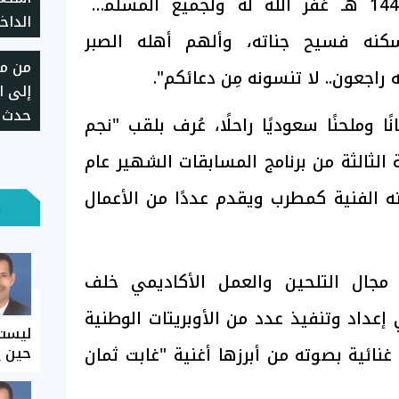
اليوم الإثنين 7 / 1/ 1448 هـ غفر الله له ولجميع المسلمين
الداخ
سكنه فسيح جناته، وألهم أهله الصبر
من مش
يه راجعون.. لا تنسونه مِن دعائكم".
إلى ا
حدث د
ًا وملحنًا سعوديًا راحلًا، عُرف بلقب "نجم
 الثالثة من برنامج المسابقات الشهير عام
يرته الفنية كمطرب ويقدم عددًا من الأعمال
ى مجال التلحين والعمل الأكاديمي خلف
عداد وتنفيذ عدد من الأوبريتات الوطنية
ليست 
ا غنائية بصوته من أبرزها أغنية "غابت ثمان
حين ي