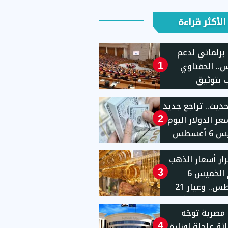
الأكثر قراءة
برلماني لدعم
.. الحفناوي
1
 بتوثيق
هاكات الإسرائيلية
حديث.. تراجع جديد
بة الاحتلال
ر الدولار اليوم
2
الخميس 6 أغسطس
ار أسعار الذهب
اليوم الخميس 6
3
أغسطس.. وعيار 21
يهًا
 مصرية توجّه
ثة عاجلة لوزارة
4