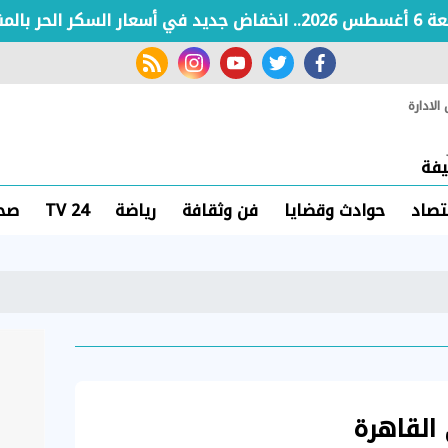
rss feed
instagram
youtube
twitter
facebook
لادارة
فة
تصاد
حوادث وقضايا
فن وثقافة
رياضة
TV 24
صحة
 القاهرة