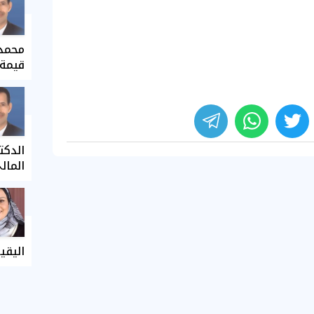
محمد 
قيمة 
الدكت
المال
اليقي