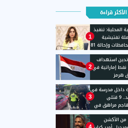
الأكثر قراءة
ية المحلية: تنفيذ
حملة تفتيشية
1
بـ11محافظات وإحالة 81
للنيابات والشئون
تدين استهداف
نية
 نفط إماراتية في
2
 هرمز
ة داخل مدرسة في
تايلاند.. 9 قتلى
3
هاجم مراهق في
1
من الأكشن
يديا.. أمير كرارة
4