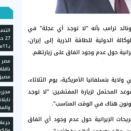
نالد ترامب بأنه "لا توجد أي عجلة" في
التنم
27 
الة الدولية للطاقة الذرية إلى إيران،
انية حول عدم وجود اتفاق على زيارتهم.
حالة 
مصر 
القانو
ناقلة
مضيق
لاية بنسلفانيا الأمريكية، يوم الثلاثاء،
د المحتمل لزيارة المفتشين: "لا توجد
مجزر
نون هناك في الوقت المناسب".
والم
عمر الـ4
يحات الإيرانية حول عدم وجود أي اتفاق
جرعة 
والكوم