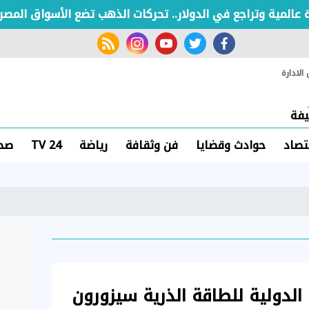
ية وتراجع في الدولار.. تحركات الذهب تضع الأسواق المصرية ت
rss feed
instagram
youtube
twitter
facebook
لادارة
فة
تصاد
حوادث وقضايا
فن وثقافة
رياضة
TV 24
صحة
الدولية للطاقة الذرية سيزورون