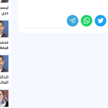
ليست 
حين ي
محمد 
قيمة 
الدكت
المال