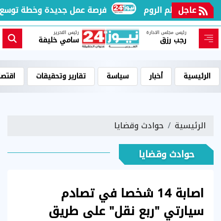
عاجل
1200 فرصة عمل جديدة وخطة توسع ص
رئيس مجلس الادارة
رئيس التحرير
رجب رزق
سامي خليفة
الرئيسية
أخبار
سياسة
تقارير وتحقيقات
اقتصا
الرئيسية
حوادث وقضايا
حوادث وقضايا
اصابة 14 شخصا في تصادم
سيارتي "ربع نقل" على طريق