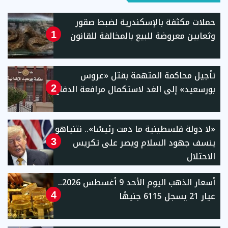
حملات مكثفة بالإسكندرية لضبط صقور
وثعابين معروضة للبيع بالمخالفة للقانون
1
تأجيل محاكمة المتهمة بقتل «عروس
بورسعيد» إلى الغد لاستكمال مرافعة الدفاع
2
«لا دولة فلسطينية ما دمت رئيسًا».. نتنياهو
ينسف جهود السلام ويصر على تكريس
3
الاحتلال
أسعار الذهب اليوم الأحد 9 أغسطس 2026..
عيار 21 يسجل 6115 جنيهًا
4