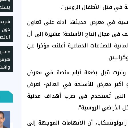
ة في قتل الأطفال الروس".
يستعد
وسية في معرض حديثها أدلة على تعاون
شريح
دون ع
ف في مجال إنتاج الأسلحة؛ مشيرة إلى أن
الاتص
طريقة
انية للصناعات الدفاعية أعلنت مؤخرا عن
«غيرو
وإجرا
رانيين.
هرمز»
واشنط
س وفرت قبل بضعة أيام منصة في معرض
مطال
وري 2026' -وهو أكبر معرض للأسلحة في العالم- لعرض
ا التي تُستخدم في ضرب أهداف مدنية
ل الأراضي الروسية".
ولوتسكايا، أن الاتهامات الموجهة إلى