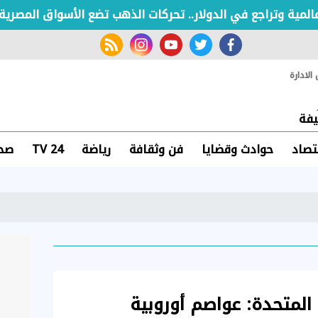
وتراجع في الدولار.. تحركات الذهب تضع الأسواق المصرية تحت ا
rss feed
instagram
youtube
twitter
facebook
لادارة
فة
تصاد
حوادث وقضايا
فن وثقافة
رياضة
TV 24
صحة
المتحدة: عواصم أوروبية