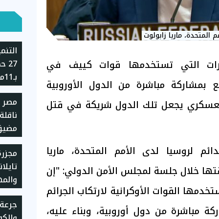
م المتحدة، ماريا زابولوت
التنم
رات التي تستخدمها قوات كييف في
27 
 بمشاركة مباشرة من الدول الأوروبية
حالة 
مصر 
القانو
العسكري يجعل تلك الدول شريكة في قتل
ناقلة
مضيق
دائم لروسيا لدى الأمم المتحدة، ماريا
مجزر
قتها خلال جلسة لمجلس الأمن الدولي: "إن
والم
خدمها القوات الأوكرانية لارتكاب الجرائم
عمر الـ4
جرعة 
ركة مباشرة من دول أوروبية، وبناء عليه،
والكوم