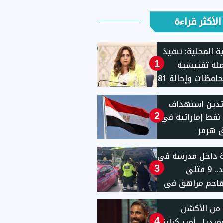
الأكثر قراءة
ية المحلية: تنفيذ
حملة تفتيشية
1
بـ11محافظات وإحالة 81
للنيابات والشئون
تدين استهداف
نية
 نفط إماراتية في
2
 هرمز
ة داخل مدرسة في
تايلاند.. 9 قتلى
3
هاجم مراهق في
1
من الأكشن
يديا.. أمير كرارة
4