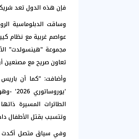
فإن هذه الدول تعد شريك
وساقت الدبلوماسية الر
عواصم غربية مع نظام كيي
مجموعة "هينسولدت" الألم
تعاون صريح مع مصنعين أوك
وأضافت: "كما أن باري
'يوروسات
الطائرات المسيرة ذاته
وتتسبب بقتل الأطفال داخ
وفي سياق متصل أكدت زاب