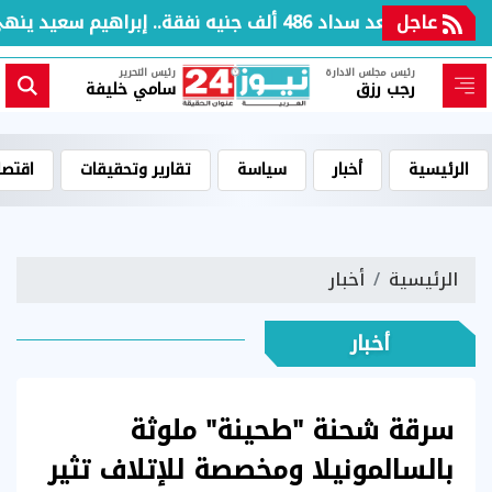
عاجل
بعد سداد 486 ألف جنيه نفقة.. إبراهيم سعيد ينهي إجراءات خروجه من القسم
رئيس مجلس الادارة
رئيس التحرير
رجب رزق
سامي خليفة
الرئيسية
أخبار
سياسة
تقارير وتحقيقات
اقتصا
الرئيسية
أخبار
أخبار
سرقة شحنة "طحينة" ملوثة
بالسالمونيلا ومخصصة للإتلاف تثير