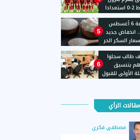
أسيوط 2-0 استعدادا
م الجديد
الجمعة 6 أغسطس
2026.. انخفاض جديد
5
عار السكر الحر
بالمنافذ الحكومية: 25
ألف طالب سجلوا
 للكيلو ابتداءً من
هم بتنسيق
6
لة الأولى للقبول
معات حتى الآن
مقالات الرأي
مصطفى فكري