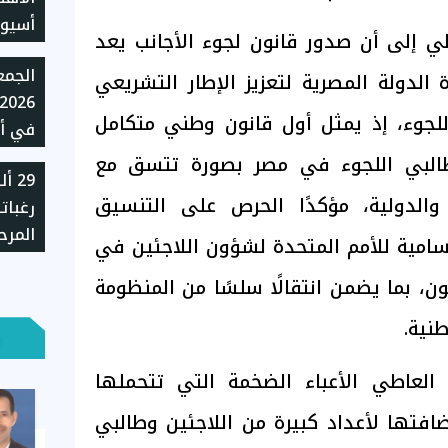
اطي إلى أن صدور قانون لجوء الأجانب يعد
للموس
لدولة المصرية لتعزيز الإطار التشريعي
للجوء، إذ يمثل أول قانون وطني متكامل
في أس
طالبي اللجوء في مصر بصورة تتسق مع
29 
جنيهًا
 والدولية، مؤكدًا الحرص على التنسيق
رغبات
الغد
المرح
سامية للأمم المتحدة لشؤون اللاجئين في
بالجا
ن، بما يضمن انتقالًا سلسًا من المنظومة
نية.
العاطي الأعباء الضخمة التي تتحملها
ضافتها لأعداد كبيرة من اللاجئين وطالبي