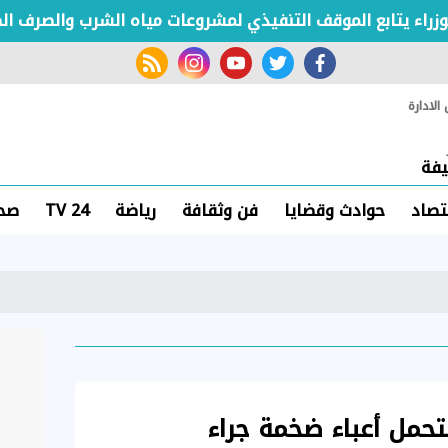
 يتابع الموقف التنفيذي لمشروعات مياه الشرب والصرف الصحي
rss feed
instagram
youtube
twitter
facebook
لادارة
فة
تصاد
حوادث وقضايا
فن وثقافة
رياضة
TV 24
صحة
تتحمل أعباء ضخمة جراء