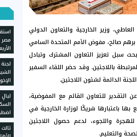
العاطي، وزير الخارجية والتعاون الدولي
استقر
مصر م
، برهم صالح، مفوض الأمم المتحدة السامي
بحث سبل تعزيز التعاون المشترك وتبادل
يسجل 5930 جن
لجنة 
لمرتبطة باللاجئين. وقد حضر اللقاء السفير
الشي
لجنة الدائمة لشئون اللاجئين.
الإخو
الولا
عن التقدير للتعاون القائم مع المفوضية،
ليالٍ
بها باعتبارها شريكًا لوزارة الخارجية في
اضطرا
للهجرة واللجوء، لدعم حصول اللاجئين
ثالث 
صحة والتعليم.
الأهل