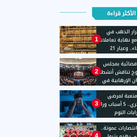
الأكثر قراءة
ار الذهب في
ع نهاية تعاملات
1
الأربعاء.. وعيار 21
يهًا
قضائية بمجلس
وخ تناقش أنشطة
2
ان الإرهابية في
يات المتحدة
 متعبة لمرضى
السكري.. 5 أسباب وراء
3
بات النوم
انتصارات عموتة..
ى يهزم بترول
4