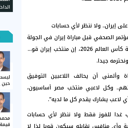
الداخ
ى إيران.. ولا ننظر لأي حسابات
مر الصحفي قبل مباراة إيران في الجولة
الثالثة بالدور الأول لبطولة كأس العالم 2026، إن منتخب إيران قوي
ة وأتمنى أن يحالف اللاعبين التوفيق
ليست 
حين ي
هم.. وكل لاعبي منتخب مصر أساسيون،
 لاعب يشارك يقدم كل ما لديه".
 غدا للفوز فقط ولا ننظر لأي حسابات
محمد 
قيمة 
بة وأي منافس نقابله سيكون قويا لذا لا