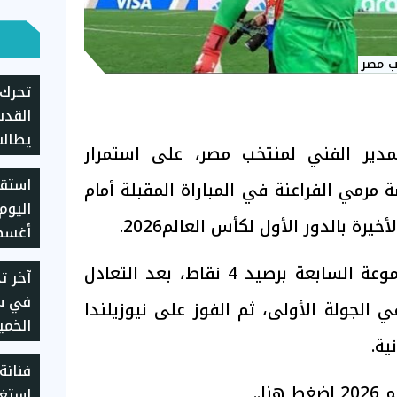
ب مصر
تحرك 
القدس
يطالب
دير الفني لمنتخب مصر، على استمرار
الانت
استقر
ومحاس
مي الفراعنة في المباراة المقبلة أمام
خيرة بالدور الأول لكأس العالم2026.
يسجل 5930 جن
ويتصدر منتخب مصر المجموعة السابعة برصيد 4 نقاط، بعد التعادل
آخر ت
في سع
 الجولة الأولى، ثم الفوز على نيوزيلندا
2026
فنانة
ا..
استغا