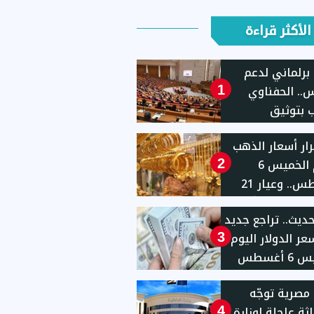
الأكثر قراءة
برلماني لدعم
.. الحفناوي
1
 بتوثيق
هاكات الإسرائيلية
ار أسعار الذهب
بة الاحتلال
اليوم الخميس 6
2
أغسطس.. وعيار 21
يهًا
حديث.. تراجع جديد
ر الدولار اليوم
3
الخميس 6 أغسطس
 مصرية توجّه
ثة عاجلة لوزارة
4