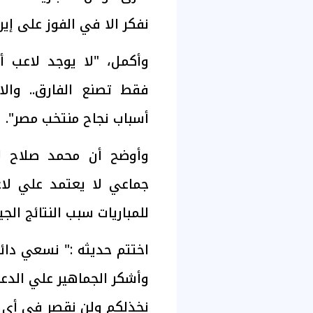
نفكر الا في الفوز على إيرا
وأكمل، "لا يوجد لاعب 
فقط تصنع الفارق.. والا
أسباب نجاح منتخب مصر".
وأوضح أن محمد صلاح ل
جماعي لا يعتمد علي لاعب
للمباريات سبب النتائج الج
اختتم حديثه :" نسعي دائ
وأشكر الجماهير علي الدعم
نخذلكم ولن نقصر في أي مب