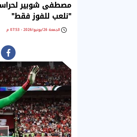
مصطفى شوبير لحراسة ا
"نلعب للفوز فقط"
الجمعة 26/يونيو/2026 - 07:53 م