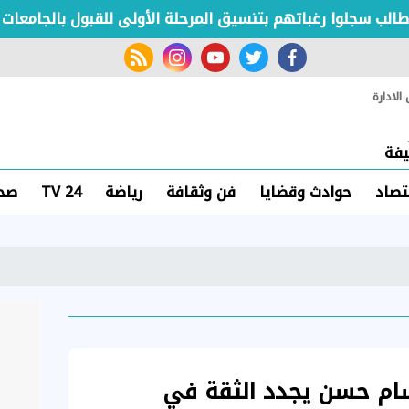
ب سجلوا رغباتهم بتنسيق المرحلة الأولى للقبول بالجامعات حتى ا
rss feed
instagram
youtube
twitter
facebook
لادارة
فة
تصاد
حوادث وقضايا
فن وثقافة
رياضة
TV 24
صحة
عالم 2026: حسام حسن يجدد الثقة في