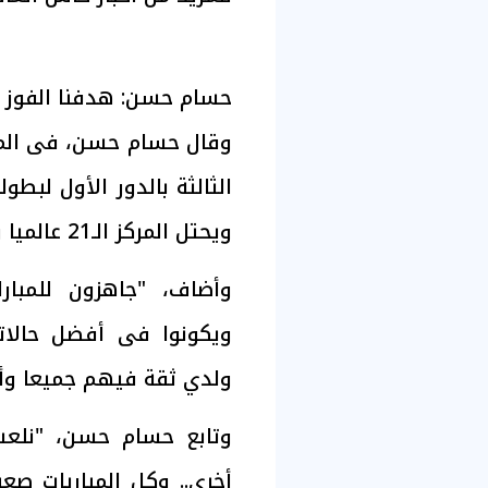
حسام حسن: هدفنا الفوز عل
وقال حسام حسن، فى المؤت
ويحتل المركز الـ21 عالميا ونحترمه جيدا.
وأضاف، "جاهزون للمبارا
ويكونوا فى أفضل حالات
ولدي ثقة فيهم جميعا وأي
وتابع حسام حسن، "نلعب
أخرى.. وكل المباريات صع