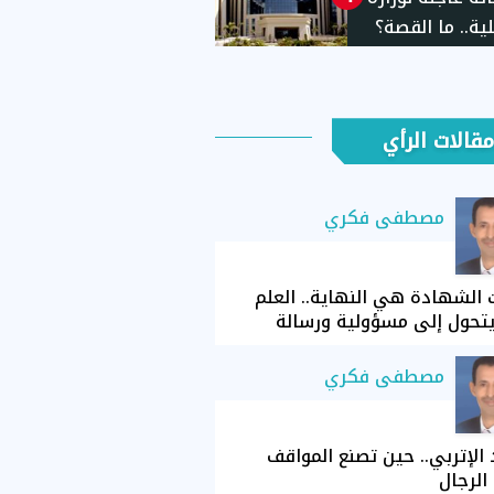
لية.. ما القصة؟
مقالات الرأي
مصطفى فكري
الشهادة هي النهاية.. العلم
تحول إلى مسؤولية ورسالة
مصطفى فكري
الإتربي.. حين تصنع المواقف
الرجال