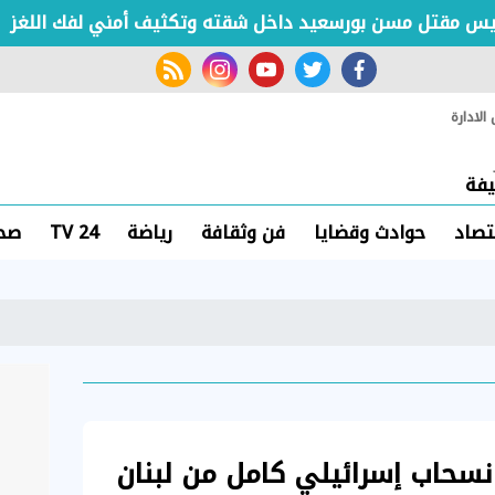
تل مسن بورسعيد داخل شقته وتكثيف أمني لفك اللغز
rss feed
instagram
youtube
twitter
facebook
لادارة
فة
تصاد
حوادث وقضايا
فن وثقافة
رياضة
TV 24
صحة
نسحاب إسرائيلي كامل من لبنان