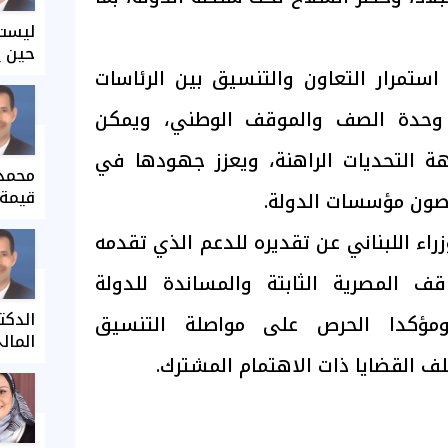
ليست 
حين ي
ستمرار التعاون والتنسيق بين الرئاسات
ى وحدة الصف والموقف الوطني، ويمكن
جهة التحديات الراهنة، ويعزز جهودها في
محمد 
قيمة 
وصون مؤسسات الدولة.
راء اللبناني عن تقديره للدعم الذي تقدمه
اقف المصرية الثابتة والمساندة للدولة
الدكت
 ومؤكدا الحرص على مواصلة التنسيق
المال
لف القضايا ذات الاهتمام المشترك.