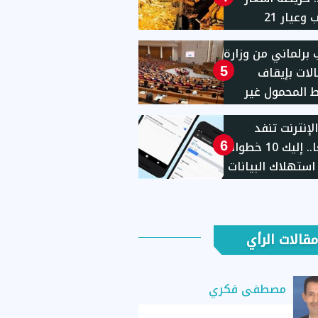
الذهب وعيار 21
لة الأسبوعية
برلماني من وزارة
الات بإيقاف
5
المحمول غير
ثة
لإنترنت تنفد
سريعًا.. إليك 10 خطوات
6
استهلاك البيانات
مقالات الرأي
مصطفى فكري