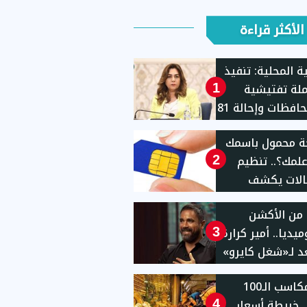
الأكثر قراءة
ية المحلية: تنفيذ
حملة تفتيشية
1
بـ11محافظات وإحالة 81
للنيابات والشئون
ة محمول باسمك
نية
لمك؟.. تنظيم
2
الات يكشف
 الاستعلام
من الأكشن
ءات إيقاف الخط
يديا.. أمير كرارة
3
 لـ«شغل كايرو»
بعد مكاسب الـ100
. خريطة أسعار
4