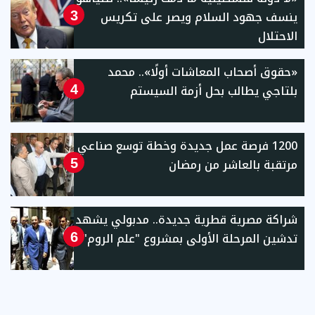
ينسف جهود السلام ويصر على تكريس
3
الاحتلال
«حقوق أصحاب المعاشات أولًا».. محمد
بلتاجي يطالب بحل أزمة السيستم
4
1200 فرصة عمل جديدة وخطة توسع صناعي
مرتقبة بالعاشر من رمضان
5
شراكة مصرية قطرية جديدة.. مدبولي يشهد
تدشين المرحلة الأولى بمشروع "علم الروم"
6