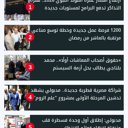
ارتفاع أسعار عمرة المولد النبوي 2026.. قفزة
التذاكر تدفع البرامج لمستويات جديدة
1
1200 فرصة عمل جديدة وخطة توسع صناعي
مرتقبة بالعاشر من رمضان
2
«حقوق أصحاب المعاشات أولًا».. محمد
بلتاجي يطالب بحل أزمة السيستم
3
شراكة مصرية قطرية جديدة.. مدبولي يشهد
تدشين المرحلة الأولى بمشروع "علم الروم"
4
مدبولي: إطلاق أول وحدة قسطرة قلب
متنقلة لإنهاء قوائم الانتظار
5