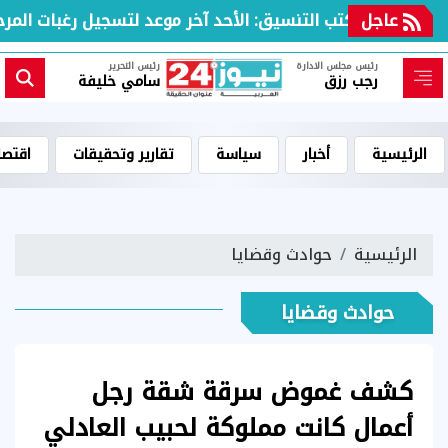
عاجل
مكتب التنسيق: الأحد آخر موعد لتسجيل رغبات المرحلة 
رئيس مجلس الادارة
رئيس التحرير
رجب رزق
سامي خليفة
الرئيسية
أخبار
سياسة
تقارير وتحقيقات
اقتصا
الرئيسية
حوادث وقضايا
حوادث وقضايا
كشف غموض سرقة شقة رجل
أعمال كانت مملوكة لحبيب العادلي