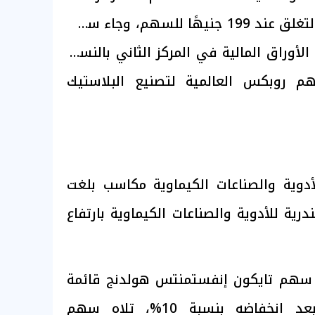
بعد صعودها بنسبة 20% لتغلق عند 199 جنيهًا للسهم، وجاء سهم
طة في الأوراق المالية في المركز الثاني بالنسبة
م روبكس العالمية لتصنيع البلاستيك
وية والصناعات الكيماوية مكاسب بلغت
ندرية للأدوية والصناعات الكيماوية بارتفاع
ر سهم تايكون إنفستمنتس هولدنج قائمة
الأسهم الأكثر تراجعًا بعد انخفاضه بنسبة 10%، تلاه سهم