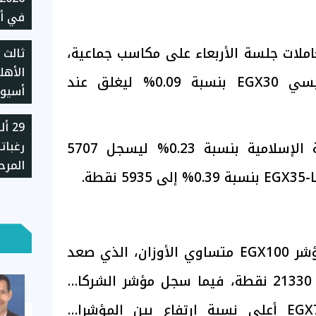
في أس
املات جلسة الأربعاء على مكاسب جماعية،
ثالث 
جنيهًا
الأهل
الغد
حيث ارتفع المؤشر الرئيسي EGX30 بنسبة 0.09% ليغلق عند
للموس
29 
رغبات
كما صعد مؤشر الشريعة الإسلامية بنسبة 0.23% ليسجل 5707
المرح
بالجا
وشملت المكاسب أيضًا مؤشر EGX100 متساوي الأوزان، الذي صعد
بنسبة 0.89% ليغلق عند 21330 نقطة، فيما سجل مؤشر الشركات
الصغيرة والمتوسطة EGX70 أعلى نسبة ارتفاع بين المؤشرات