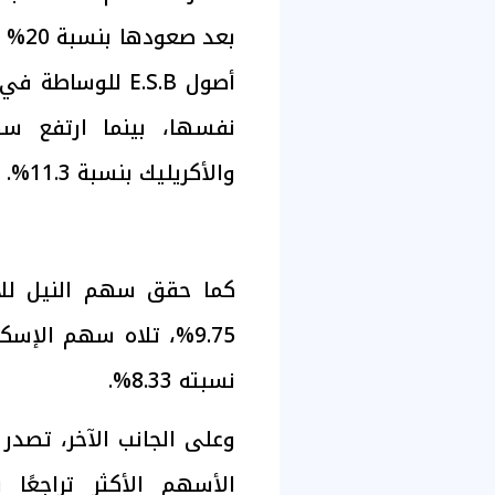
أصول E.S.B للوسا
نفسها، بينما ارتفع سه
والأكريليك بنسبة 11.3%.
كما حقق سهم النيل للأد
9.75%، تلاه سهم الإسك
نسبته 8.33%.
وعلى الجانب الآخر، تصد