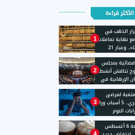
الأكثر قراءة
ار الذهب في
ع نهاية تعاملات
1
الأربعاء.. وعيار 21
يهًا
قضائية بمجلس
وخ تناقش أنشطة
2
ان الإرهابية في
يات المتحدة
 متعبة لمرضى
السكري.. 5 أسباب وراء
3
بات النوم
الجمعة 6 أغسطس
2026.. انخفاض جديد
4