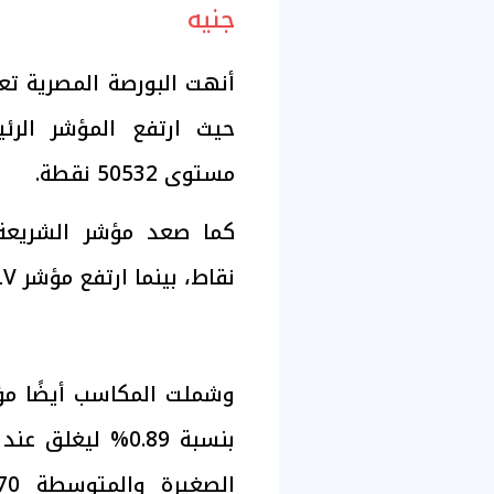
جنيه
أنهت البورصة المصرية تع
مستوى 50532 نقطة.
نقاط، بينما ارتفع مؤشر EGX35-LV بنسبة 0.39% إلى 5935 نقطة.