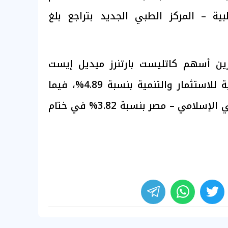
بية – المركز الطبي الجديد بتراجع بلغ
ين أسهم كاتليست بارتنرز ميديل إيست
بانخفاض 6.49%، والعالمية للاستثمار والتنمية بنسبة 4.89%، فيما
تراجع سهم مصرف أبوظبي الإسلامي – مصر بنسبة 3.82% في ختام