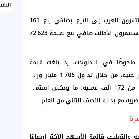
اليقي
في المقابل، اتجه المستثمرون العرب إلى البيع بصافي بلغ 161
مليون جنيه، كما سجل المستثمرون الأجانب صافي بيع بقيمة 72.623
لحوظًا في التداولات، إذ بلغت قيمة
التعاملات نحو 7.831 مليار جنيه، من خلال تداول 1.705 مليار ورقة
مالية، نُفذت عبر ما يقرب من 172 ألف عملية، ما يعكس استمرار
رية مع بداية النصف الثاني من العام.
رة
 والتغليف قائمة الأسهم الأكثر ارتفاعًا