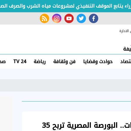
ابع الموقف التنفيذي لمشروعات مياه الشرب والصرف الصحي
rss feed
instagram
youtube
twitter
facebook
لادارة
فة
تصاد
حوادث وقضايا
فن وثقافة
رياضة
TV 24
صحة
صعود جماعي للمؤشرات.. البورصة المصرية تربح 35