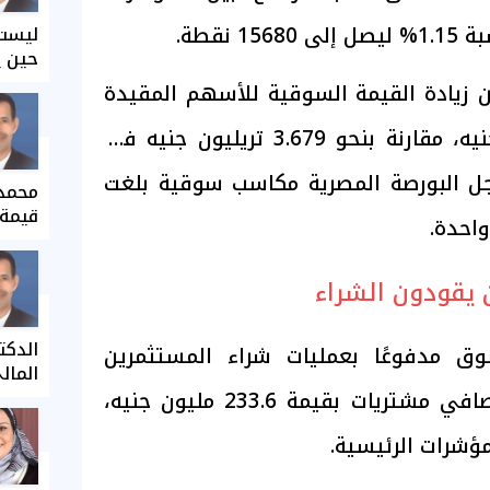
 نقطة.
ليست 
حين ي
 زيادة القيمة السوقية للأسهم المقيدة
إلى نحو 3.714 تريليون جنيه، مقارنة بنحو 3.679 تريليون جنيه في
سجل البورصة المصرية مكاسب سوقية بلغت
محمد 
قيمة 
 يقودون الشراء
الدكت
سوق مدفوعًا بعمليات شراء المستثمرين
المال
المصريين، الذين سجلوا صافي مشتريات بقيمة 233.6 مليون جنيه،
ؤشرات الرئيسية.