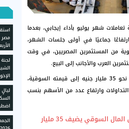
تعاملات شهر يوليو بأداء إيجابي، بعدما
استقر
مصر م
فاعًا جماعيًا في أولى جلسات الشهر،
وية من المستثمرين المصريين، في وقت
يسجل 5930 جن
لجنة 
مرين العرب والأجانب إلى البيع.
الشي
الإخو
ونجح السوق في إضافة نحو 35 مليار جنيه إلى قيمته السوقية،
الولا
داولات وارتفاع عدد من الأسهم بنسب
ليالٍ
اضطرا
المؤشرات تصعد ورأس المال السوقي يضيف 35 مليار