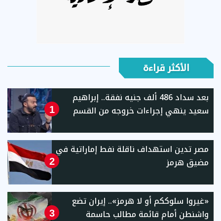
الأكثر قراءة
بعد سداد 486 ألف جنيه نفقة.. إبراهيم
سعيد ينهي إجراءات خروجه من القسم
1
مصر تدين استهداف ناقلة نفط إماراتية في
مضيق هرمز
2
«غيروا سلوككم أو لا هرمز».. إيران تضع
واشنطن أمام قائمة مطالب حاسمة
3