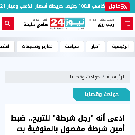
عاجل
بعد مكاسب الـ100 جنيه.. خريطة أسعار الذهب وعيار 21 بالعطلة الأسبوعية
رئيس مجلس الادارة
رئيس التحرير
رجب رزق
سامي خليفة
الرئيسية
أخبار
سياسة
تقارير وتحقيقات
اقتصا
الرئيسية
حوادث وقضايا
حوادث وقضايا
ادعى أنه "رجل شرطة" للتربح.. ضبط
أمين شرطة مفصول بالمنوفية بث