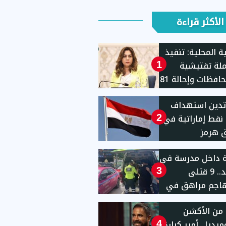
الأكثر قراءة
ية المحلية: تنفيذ
حملة تفتيشية
1
بـ11محافظات وإحالة 81
للنيابات والشئون
تدين استهداف
نية
 نفط إماراتية في
2
 هرمز
ة داخل مدرسة في
تايلاند.. 9 قتلى
3
هاجم مراهق في
1
من الأكشن
يديا.. أمير كرارة
4