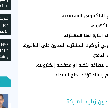
يستعد
الإلكتروني المعتمدة.
شريح
دون ع
لكهرباء.
الاتص
 التابع لها المشترك.
طريقة
«غيرو
وإجرا
وني أو كود المشترك المدون على الفاتورة.
هرمز»
الدفع.
واشنط
مطال
 ببطاقة بنكية أو محفظة إلكترونية.
م رسالة تؤكد نجاح السداد.
دون زيارة الشركة