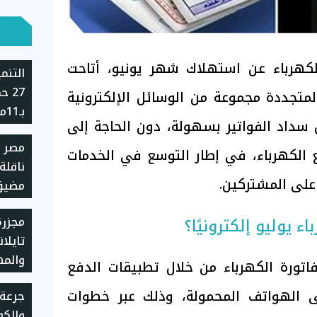
كهرباء عن استهلاك شهر يونيو، أتاحت
التنم
27 
المتجددة مجموعة من الوسائل الإلكترونية
 سداد الفواتير بسهولة، دون الحاجة إلى
حالة 
مصر 
القانو
ع الكهرباء، في إطار التوسع في الخدمات
ناقلة
 على المشتركين.
مضيق
مجزر
 يوليو إلكترونيًا؟
والم
تورة الكهرباء من خلال تطبيقات الدفع
عمر الـ4
ى الهواتف المحمولة، وذلك عبر خطوات
جرعة 
والكوم