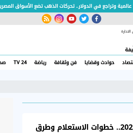
 وتراجع في الدولار.. تحركات الذهب تضع الأسواق المصرية تحت
rss feed
instagram
youtube
twitter
facebook
لادارة
فة
تصاد
حوادث وقضايا
فن وثقافة
رياضة
TV 24
صحة
فاتورة كهرباء يوليو 2026.. خطوات الاستعلام وطرق