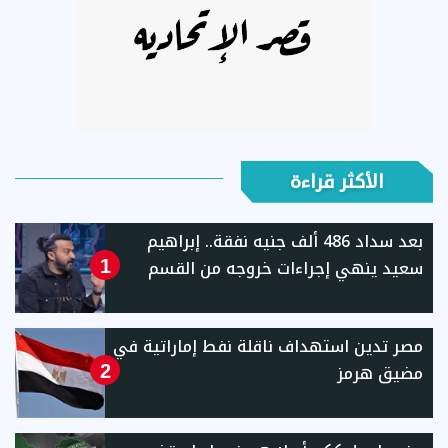
الأكثر قراءة
بعد سداد 486 ألف جنيه نفقة.. إبراهيم
سعيد ينهي إجراءات خروجه من القسم
1
مصر تدين استهداف ناقلة نفط إماراتية في
مضيق هرمز
2