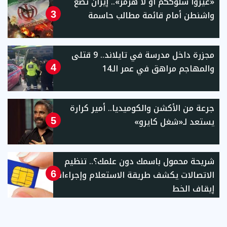
«غيروا سلوككم أو لا هرمز».. إيران تضع
واشنطن أمام قائمة مطالب حاسمة
3
مجزرة داخل مدرسة في تايلاند.. 9 قتلى
والمهاجم مراهق في عمر الـ14
4
جرعة من الأكشن والكوميديا.. أمير كرارة
يستعد لـ«شغل كايرو»
5
شريحة محمول باسمك دون علمك؟.. تنظيم
الاتصالات يكشف طريقة الاستعلام وإجراءات
6
إيقاف الخط