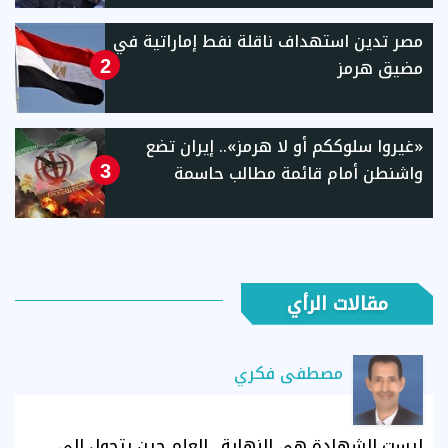
مصر تدين استهداف ناقلة نفط إماراتية في
مضيق هرمز
2
«غيروا سلوككم أو لا هرمز».. إيران تضع
واشنطن أمام قائمة مطالب حاسمة
3
مقالات الرأي
مصطفى فكري
ليست الشهادة هي النهاية.. العلم حين يتحول إلى