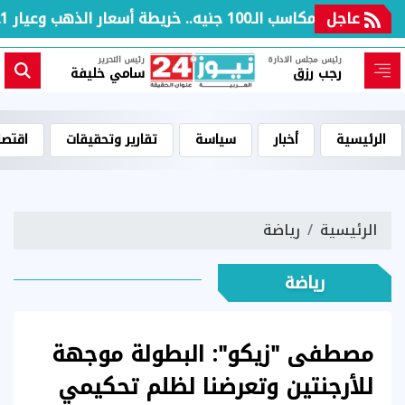
عاجل
بعد مكاسب الـ100 جنيه.. خريطة أسعار الذهب وعيار 21 بالعطلة الأسبوعية
رئيس مجلس الادارة
رئيس التحرير
رجب رزق
سامي خليفة
الرئيسية
أخبار
سياسة
تقارير وتحقيقات
اقتصا
الرئيسية
رياضة
رياضة
مصطفى "زيكو": البطولة موجهة
للأرجنتين وتعرضنا لظلم تحكيمي