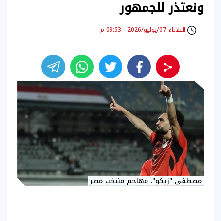
ونعتذر للجمهور
الثلاثاء 07/يوليو/2026 - 09:53 م
مصطفى "زيكو"، مهاجم منتخب مصر