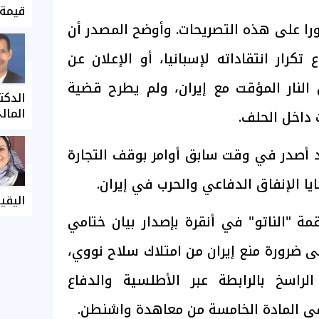
قيمة 
ورا على هذه التصريحات. وأوضح المصدر أن
 تكرار انتقاداته لإسبانيا، أو الإعلان عن
النار المؤقت مع إيران، ولم يطرح قضية
الدكت
المال
ت داخل الحلف.
د أصدر في وقت سابق أوامر بوقف التجارة
يا الإنفاق الدفاعي والحرب في إيران.
اليقي
ة "الناتو" في أنقرة بإصدار بيان ختامي
لى ضرورة منع إيران من امتلاك سلاح نووي،
راسخ بالرابطة عبر الأطلسية والدفاع
ي المادة الخامسة من معاهدة واشنطن.