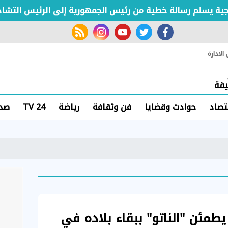
 يسلم رسالة خطية من رئيس الجمهورية إلى الرئيس التشادي
rss feed
instagram
youtube
twitter
facebook
لادارة
فة
تصاد
حوادث وقضايا
فن وثقافة
رياضة
TV 24
صحة
يطمئن "الناتو" ببقاء بلاده في