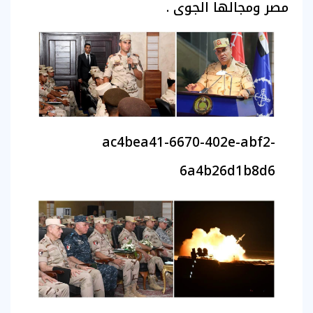
مصر ومجالها الجوى .
ac4bea41-6670-402e-abf2-
6a4b26d1b8d6