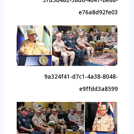
57d5b482-38d6-4641-be88-
e76a8d92fe03
9a324f41-d7c1-4a38-8048-
e9ffdd3a8599