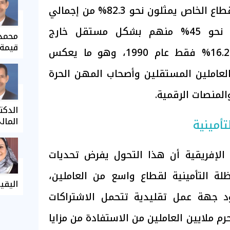
كشف أن العاملين في القطاع الخاص يمثلون نحو 82.3% من إجمالي
المشتغلين، بينما يعمل نحو 45% منهم بشكل مستقل خارج
محمد 
قيمة 
المنشآت، مقارنة بنسبة 16.2% فقط عام 1990، وهو ما يعكس
العاملين المستقلين وأصحاب المهن الحرة
المنصات الرقمية.
الدكت
المال
تأمينية
الإفريقية أن هذا التحول يفرض تحديات
لة التأمينية لقطاع واسع من العاملين،
اليقي
جهة عمل تقليدية تتحمل الاشتراكات
حرم ملايين العاملين من الاستفادة من مزايا