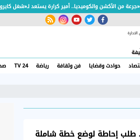
rss feed
instagram
youtube
twitter
facebook
لادارة
فة
تصاد
حوادث وقضايا
فن وثقافة
رياضة
TV 24
صحة
.. طلب إحاطة لوضع خطة شاملة