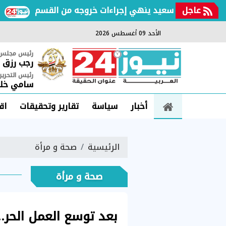
عاجل
جرعة من الأكشن والكوميديا.. أمير كرارة يستعد لـ«شغل كايرو»
الأحد 09 أغسطس 2026
رئيس مجلس ا
رجب رزق
رئيس التحرير
سامي خلي
أخبار
سياسة
تقارير وتحقيقات
اق
الرئيسية
صحة و مرأة
صحة و مرأة
بعد توسع العمل الحر