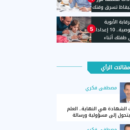
يقاظ تسرق وقتك
ل نشاطك
قابة الأبوية
للخصوصية.. 10 إعدادات
5
طفلك أثناء
ام الهاتف
مقالات الرأي
مصطفى فكري
الشهادة هي النهاية.. العلم
تحول إلى مسؤولية ورسالة
مصطفى فكري