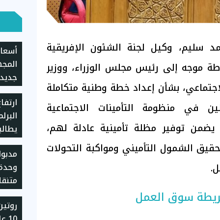
مد سليم، وكيل لجنة الشئون الإفريقية
أسعار
المجه
طة موجه إلى رئيس مجلس الوزراء، ووزير
لاجتماعي، بشأن إعداد خطة وطنية متكاملة
ارتفا
للموا
ين في منظومة التأمينات الاجتماعية
البرلم
ا يضمن توفير مظلة تأمينية عادلة لهم،
يطالب
حاسمة
قيق الشمول التأميني ومواكبة التحولات
مدبول
والتج
.
وحدة
متنقل
الانتظ
خريطة سوق العمل
روتين
10 