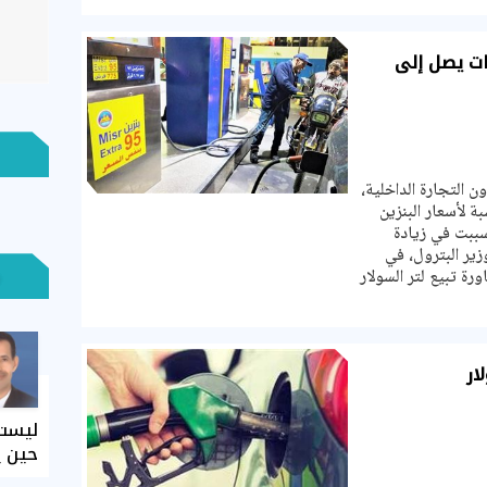
ات يصل إلى
 التجارة الداخلية،
ة لأسعار البنزين
تسببت في زيادة
زير البترول، في
رة تبيع لتر السولار
ار
ليست 
حين ي