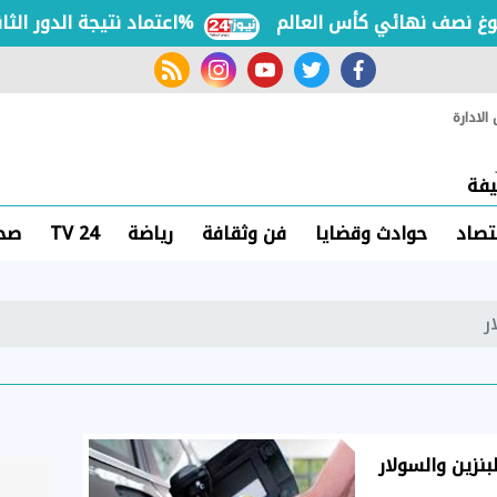
نصف نهائي كأس العالم
اعتماد نتيجة الدور الثانى للثانوية الأزهرية لمعاهد فلسطين بنسبة نجاح 97.7%
rss feed
instagram
youtube
twitter
facebook
لادارة
فة
تصاد
حوادث وقضايا
فن وثقافة
رياضة
TV 24
صحة
ر
بنزين والسولار