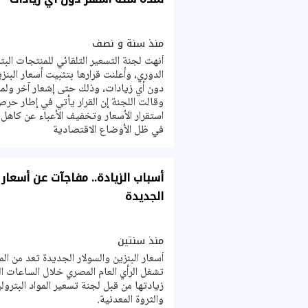
منذ سنة و نصف
أنهت لجنة التسعير التلقائي للمنتجات البت
الدوري، وأعلنت قرارها بتثبيت أسعار البنزي
دون أي زيادات، وذلك حتى إشعار آخر ولمد
وقالت اللجنة إن القرار يأتي في إطار حرص
استقرار الأسعار وتخفيف الأعباء عن كاهل
في ظل الأوضاع الاقتصادية
أسباب الزيادة.. مفاجآت عن أسعار ا
الجديدة
منذ سنتين
أسعار البنزين والسولار الجديدة تعد من ا
تشغل الرأي العام المصري خلال الساعات ال
زيادتها من قبل لجنة تسعير المواد البترولي
والثروة المعدنية.