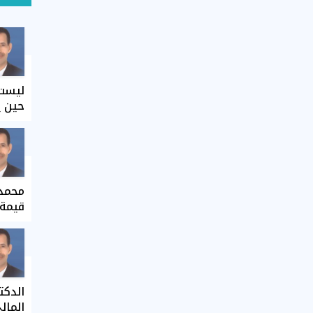
ليست 
حين ي
محمد 
قيمة 
الدكت
المال