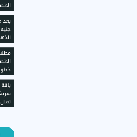
الاتص
طريقة
وإجرا
جنيه.
بالعط
مطلب 
الاتص
خطوط 
المحد
باقة ا
تقلل 