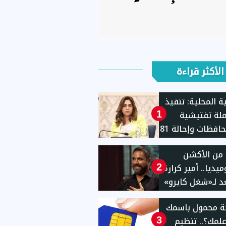
الأكثر قراءة
ية المحلية: تنفيذ
حملة تفتيشية
1
بـ11محافظات وإحالة 81
للنيابات والشئون
من الأكشن
نية
يديا.. أمير كرارة
2
 لـ«شغل كايرو»
ة محمول باسمك
لمك؟.. تنظيم
3