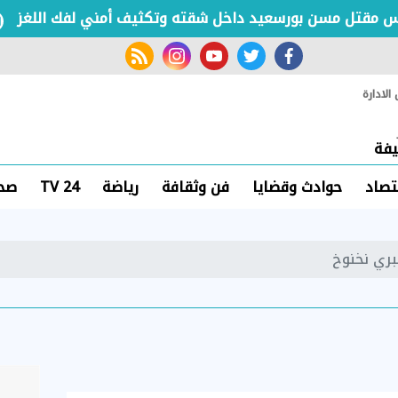
تل مسن بورسعيد داخل شقته وتكثيف أمني لفك اللغز
rss feed
instagram
youtube
twitter
facebook
لادارة
فة
تصاد
حوادث وقضايا
فن وثقافة
رياضة
TV 24
صحة
ري نخنوخ