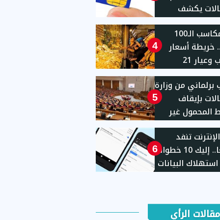
الات يكشف
 الاستعلام
بعد مكاسب الـ100
ءات إيقاف الخط
. خريطة أسعار
4
الذهب وعيار 21
لة الأسبوعية
برلماني من وزارة
الات بإيقاف
5
المحمول غير
ثة
لإنترنت تنفد
سريعًا.. إليك 10 خطوات
6
استهلاك البيانات
مقالات الرأي