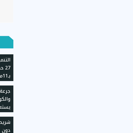
التنم
27 
حالة 
جرعة 
القانو
والكوم
يستعد
شريح
دون ع