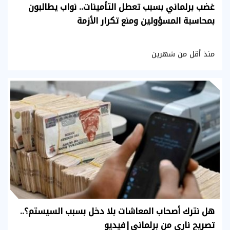
غضب برلماني بسبب تعطل التأمينات.. نواب يطالبون
بمحاسبة المسؤولين ومنع تكرار الأزمة
منذ أقل من شهرين
هل نترك أصحاب المعاشات بلا دخل بسبب السيستم؟..
تصريح ناري من برلماني|فيديو