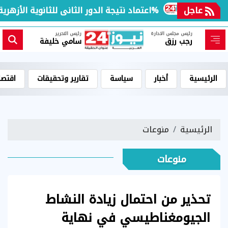
لعالم
عاجل
اعتماد نتيجة الدور الثانى للثانوية الأزهرية لمعاهد فلسطين بنسبة نجاح 97.7%
رئيس مجلس الادارة
رئيس التحرير
رجب رزق
سامي خليفة
الرئيسية
أخبار
سياسة
تقارير وتحقيقات
اقتصا
الرئيسية
منوعات
منوعات
تحذير من احتمال زيادة النشاط
الجيومغناطيسي في نهاية