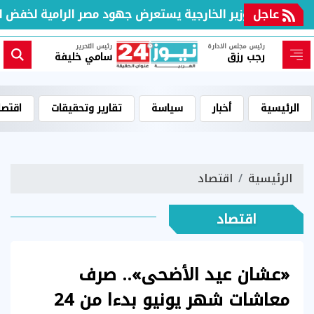
عاجل
وزير الخارجية يستعرض جهود مصر الرامية لخفض التص
رئيس مجلس الادارة
رئيس التحرير
رجب رزق
سامي خليفة
الرئيسية
أخبار
سياسة
تقارير وتحقيقات
اقتصا
الرئيسية
اقتصاد
اقتصاد
«عشان عيد الأضحى».. صرف
معاشات شهر يونيو بدءا من 24