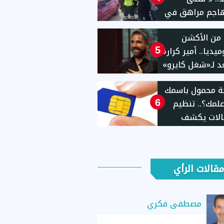
هاجم مراهق في
1
من الأكشن
يديا.. أمير كرارة
5
 لـ«شغل كايرو»
ة محمول باسمك
لمك؟.. تنظيم
6
الات يكشف
 الاستعلام
ءات إيقاف الخط
مقالات الرأي
مصطفى فكري