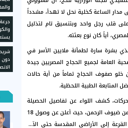
لتنفيذي للجنة الوزارية للحج، أن مسؤولي
والم
ى مدار الساعة كخلية نحل لا تهدأ، مشدداً
عمر الـ4
جرعة 
لى قلب رجل واحد وبتنسيق تام لتذليل
والكوم
مصري، أياً كان نوع بعثته.
يستعد
ذي بشرة سارة لطمأنة ملايين الأسر في
شريح
دون ع
صحية العامة لجميع الحجاج المصريين جيدة
الاتص
عن خلو صفوف الحجاج تماماً من أية حالات
طريقة
وإجرا
ضل المتابعة الطبية اللحظية.
حركات، كشف اللواء عن تفاصيل الحصيلة
الرسمية للموجات الأولى من ضيوف الرحمن، حيث أعلن عن وصول 18
من بعثة القرعة إلى الأراضي المقدسة حتى الآن،