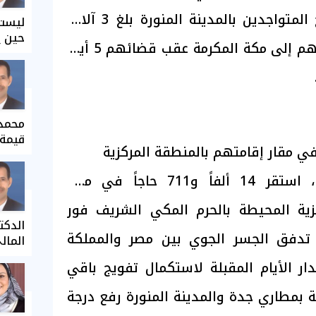
موضحاً أن إجمالي الحجاج المتواجدين بالمدينة المنورة بلغ 3 آلاف
ليست 
حين ي
و647 حاجاً، وسيتم تفويجهم إلى مكة المكرمة عقب قضائهم 5 أيام
محمد 
قيمة 
وفي العاصمة المقدسة، استقر 14 ألفاً و711 حاجاً في مقار
زية المحيطة بالحرم المكي الشريف فور
الدكت
تدفق الجسر الجوي بين مصر والمملكة
المال
ار الأيام المقبلة لاستكمال تفويج باقي
ثة بمطاري جدة والمدينة المنورة رفع درجة