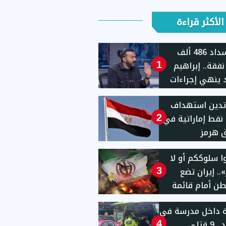
الأكثر قراءة
بعد سداد 486 ألف
نفقة.. إبراهيم
1
ينهي إجراءات
ه من القسم
تدين استهداف
 نفط إماراتية في
2
 هرمز
ا سلوككم أو لا
.. إيران تضع
3
ن أمام قائمة
ب حاسمة
ة داخل مدرسة في
تايلاند.. 9 قتلى
4