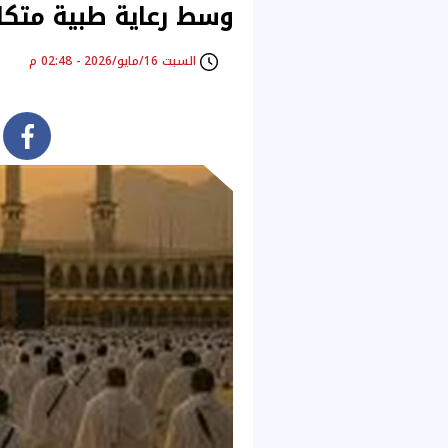
وسط رعاية طبية متكا
السبت 16/مايو/2026 - 02:48 م