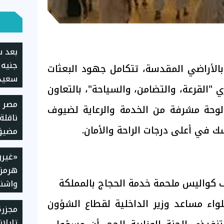
جنيه 
الأراضي المقدسة، تتكامل جهود البعثات
سعيد 
ي "القرعة، والتضامن، والسياحة"، بالتعاون
خروج
مصر 
 لوحة مشرفة من الخدمة والرعاية لضيوف
ناقلة
سك في أعلى درجات الراحة والأمان.
مضيق
«غيرو
هرمز»
 كواليس ملحمة خدمة الحجاج بالمملكة
واشنط
مطال
واء مساعد وزير الداخلية لقطاع الشؤون
مجزر