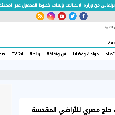
 من وزارة الاتصالات بإيقاف خطوط المحمول غير المحدثة
rss feed
instagram
youtube
twitter
facebook
لادارة
فة
تصاد
حوادث وقضايا
فن وثقافة
رياضة
TV 24
صحة
كثر من 18 ألف حاج مصري للأراضي المقدسة