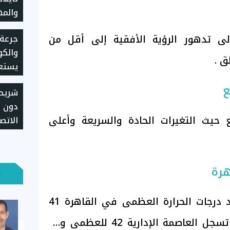
والم
عمر الـ4
لى تدهور الرؤية الأفقية إلى أقل من
جرعة 
والكوم
يستعد
ع
شريح
دون ع
حيث التغيرات الحادة والسريعة وأعلى
الاتص
طريقة
وإجرا
هرة
وتتوقع الأرصاد أن تشهد درجات الحرارة العظمى في القاهرة 41
درجة والصغرى 24، بينما تسجل العاصمة الإدارية 42 للعظمى و22