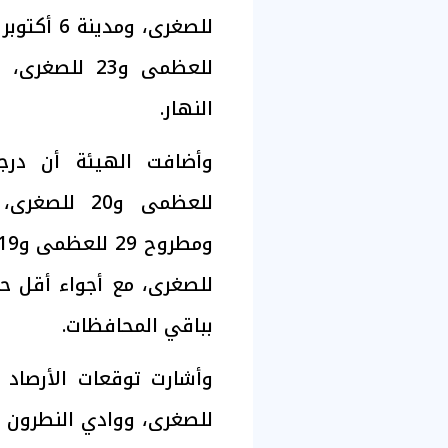
للعظمى و23 ل
النهار.
للصغرى، مع أجواء أقل حر
بباقي المحافظات.