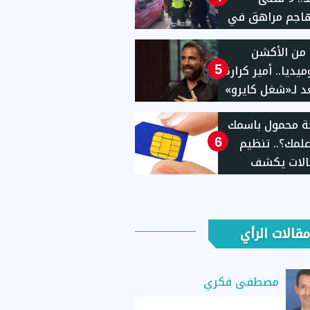
هاجم مراهق في
1
من الأكشن
يديا.. أمير كرارة
5
 لـ«شغل كايرو»
ة محمول باسمك
لمك؟.. تنظيم
6
الات يكشف
 الاستعلام
ءات إيقاف الخط
مقالات الرأي
مصطفى فكري