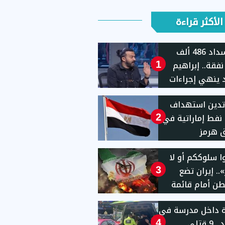
الأكثر قراءة
بعد سداد 486 ألف
نفقة.. إبراهيم
1
ينهي إجراءات
ه من القسم
تدين استهداف
 نفط إماراتية في
2
 هرمز
ا سلوككم أو لا
.. إيران تضع
3
ن أمام قائمة
ب حاسمة
ة داخل مدرسة في
تايلاند.. 9 قتلى
4