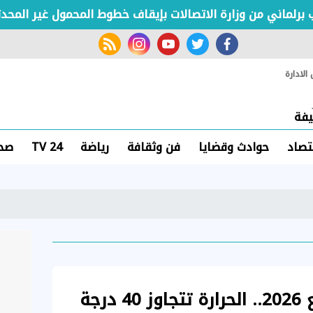
ني من وزارة الاتصالات بإيقاف خطوط المحمول غير المحدثة
rss feed
instagram
youtube
twitter
facebook
لادارة
فة
تصاد
حوادث وقضايا
فن وثقافة
رياضة
TV 24
صحة
للمرة الأولى خلال ربيع 2026.. الحرارة تتجاوز 40 درجة