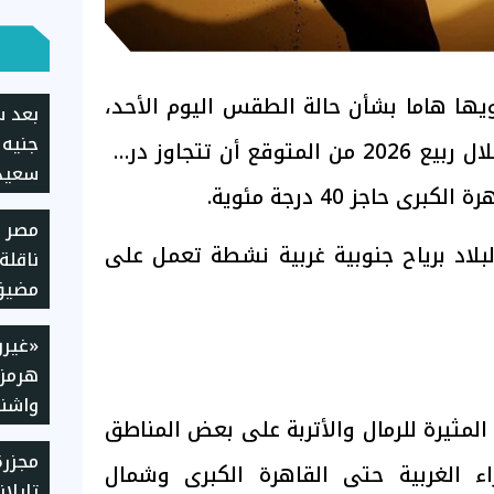
ويها هاما بشأن حالة الطقس اليوم الأحد،
جنيه 
مؤكدة أنه للمرة الأولى خلال ربيع 2026 من المتوقع أن تتجاوز درجة
سعيد 
 حاجز 40 درجة مئوية.
خروج
مصر 
البلاد برياح جنوبية غربية نشطة تعمل على
ناقلة
مضيق
«غيرو
هرمز»
واشنط
المثيرة للرمال والأتربة على بعض المناطق
مطال
مجزر
ء الغربية حتى القاهرة الكبرى وشمال