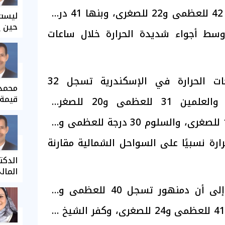
للصغرى، ومدينة 6 أكتوبر 42 للعظمى و22 للصغرى، وبنها 41 درجة
ليست 
حين ي
لصغرى، وسط أجواء شديدة الحرارة خلال ساعات
وأضافت الهيئة أن درجات الحرارة في الإسكندرية تسجل 32
محمد 
قيمة 
للعظمى و20 للصغرى، والعلمين 31 للعظمى و20 للصغرى،
ومطروح 29 للعظمى و19 للصغرى، والسلوم 30 درجة للعظمى و19
ارة نسبيًا على السواحل الشمالية مقارنة
الدكت
المال
وأشارت توقعات الأرصاد إلى أن دمنهور تسجل 40 للعظمى و23
للصغرى، ووادي النطرون 41 للعظمى و24 للصغرى، وكفر الشيخ 39