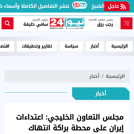
عاجل
ننشر التفاصيل الكاملة وأسماء ضحا
رئيس مجلس الادارة
رئيس التحرير
رجب رزق
سامي خليفة
الرئيسية
أخبار
سياسة
تقارير وتحقيقات
اقتصا
الرئيسية
أخبار
أخبار
مجلس التعاون الخليجي: اعتداءات
إيران على محطة براكة انتهاك