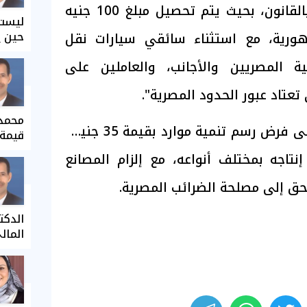
و(19) من المادة الأولى بالقانون، بحيث يتم تحصيل مبلغ 100 جنيه
ليست 
حين ي
هورية، مع استثناء سائقي سيارات نقل
ية المصريين والأجانب، والعاملين على
تعتاد عبور الحدود المصرية".
محمد 
وأضاف أن التعديل نص على فرض رسم تنمية موارد بقيمة 35 جنيهًا
قيمة 
اجه بمختلف أنواعه، مع إلزام المصانع
حق إلى مصلحة الضرائب المصرية.
الدكت
المال