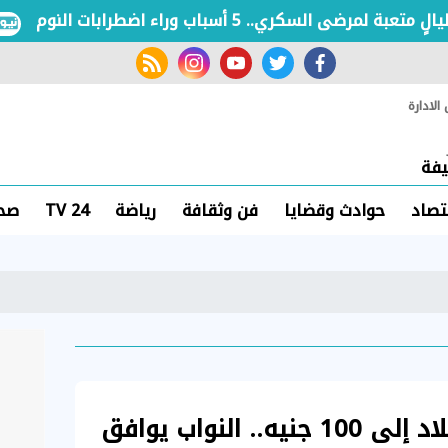
ة لمرضى السكري.. 5 أسباب وراء اضطرابات النوم
rss feed
instagram
youtube
twitter
facebook
لادارة
فة
تصاد
حوادث وقضايا
فن وثقافة
رياضة
TV 24
صحة
توحيد رسم مغادرة البلاد إلى 100 جنيه.. النواب يوافق