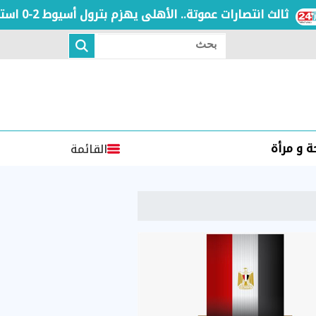
ثالث انتصارات عموتة.. الأهلى يهزم بترول أسيوط 2-0 استعدادا للموسم الجديد
بحث
 و مرأة
القائمة