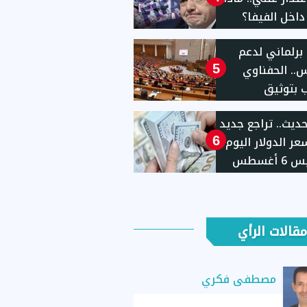
اخل الفيفا؟
برلماني لدعم
.. الحفناوي
5
 بتوثيق
هاكات الإسرائيلية
حديث.. تراجع جديد
بة الاحتلال
ر الدولار اليوم
6
الخميس 6 أغسطس
مقالات الرأي
مصطفى فكري