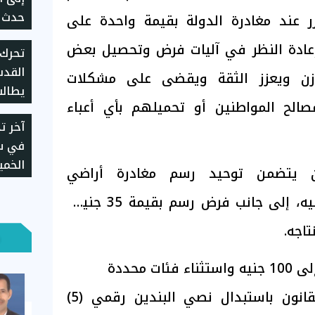
حدث د
ر عند مغادرة الدولة بقيمة واحدة على
 إعادة النظر في آليات فرض وتحصيل بعض
تحرك 
القدس
ازن ويعزز الثقة ويقضى على مشكلات
يطالب
صالح المواطنين أو تحميلهم بأي أعباء
الانت
آخر ت
ومحاس
في سع
ن يتضمن توحيد رسم مغادرة أراضي
2026
الجمهورية ليصبح 100 جنيه، إلى جانب فرض رسم بقيمة 35 جنيهًا
اجه.
ت محددة
وتابع: "يقضي مشروع القانون باستبدال نصي البندين رقمي (5)