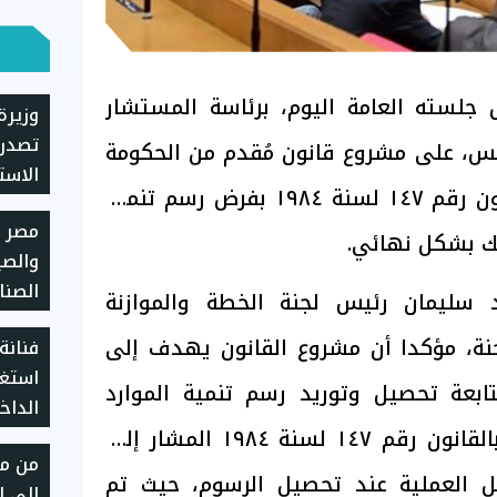
جلسته العامة اليوم، برئاسة المستشار
وزيرة
تصدر 
، على مشروع قانون مُقدم من الحكومة
الاست
بتعديل بعض أحكام القانون رقم ١٤٧ لسنة ١٩٨٤ بفرض رسم تنمية
المجت
مصر ت
ذلك بشكل نهائي.
والصي
الصنا
 سليمان رئيس لجنة الخطة والموازنة
التكن
جنة، مؤكدا أن مشروع القانون يهدف إلى
فنانة
استغا
تابعة تحصيل وتوريد رسم تنمية الموارد
الداخ
المالية للدولة المفروض بالقانون رقم ١٤٧ لسنة ١٩٨٤ المشار إليه
من مش
ل العملية عند تحصيل الرسوم، حيث تم
إلى ا