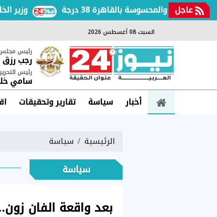
عاجل
فعة والمحسوسة بالقاهرة 38 درجة
وزير الخارجي
السبت 08 أغسطس 2026
رئيس مجلس ا
رجب رزق
رئيس التحرير
سامي خلي
أخبار
سياسة
تقارير وتحقيقات
اق
الرئيسية
سياسة
سياسة
بعد واقعة الفان زون..