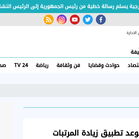
 يسلم رسالة خطية من رئيس الجمهورية إلى الرئيس التشادي
rss feed
instagram
youtube
twitter
facebook
لادارة
فة
تصاد
حوادث وقضايا
فن وثقافة
رياضة
TV 24
صحة
وعد تطبيق زيادة المرتبات