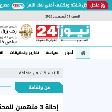
عاجل
سعيد داخل شقته وتكثيف أمني لفك اللغز
مصرع سيدة وإصابة 22 شخصاً في حادث سي
السبت 08 أغسطس 2026
رئيس مجلس ا
رجب رزق
رئيس التحرير
سامي خلي
أخبار
سياسة
تقارير وتحقيقات
اق
الرئيسية
فن وثقافة
فن وثقافة
إحالة 3 متهمين 