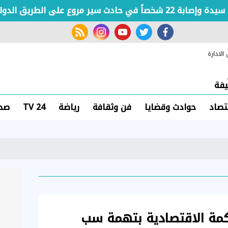
ر مروع على الطريق الدولي الساحلي بكفر الشيخ
rss feed
instagram
youtube
twitter
facebook
لادارة
فة
تصاد
حوادث وقضايا
فن وثقافة
رياضة
TV 24
صحة
للمحكمة الاقتصادية بتهمة سب