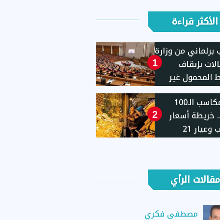
الأكثر قراءة
برلماني من وزارة
الات بإيقاف
1
المحمول غير
ثة
بعد مكاسب الـ100
. خريطة أسعار
2
الذهب وعيار 21
لة الأسبوعية
مقالات الرأي
مصطفى فكري