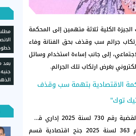
ب الجيزة الكلية ثلاثة متهمين إلى المحكمة
مطلب 
الاتص
رتكاب جرائم سب وقذف بحق الفنانة وفاء
خطوط 
لاجتماعي، إلى جانب إساءة استخدام وسائل
المحد
كتروني بغرض ارتكاب تلك الجرائم.
جنيه.
للمحكمة الاقتصادية بتهمة سب وقذف
بالعط
تيك توك"
وكشف أمر الإحالة في القضية رقم 730 لسنة 2025 إداري قسم
العمرانية، والمقيدة برقم 363 لسنة 2025 جنح اقتصادية قسم