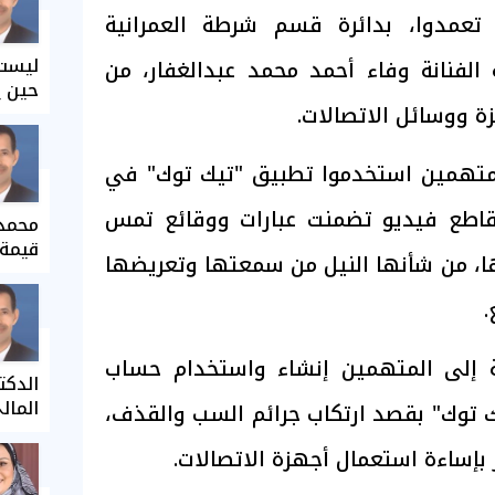
 تعمدوا، بدائرة قسم شرطة العمرانية
ليست 
الفنانة وفاء أحمد محمد عبدالغفار، من
حين ي
ة ووسائل الاتصالات.
متهمين استخدموا تطبيق "تيك توك" في
قاطع فيديو تضمنت عبارات ووقائع تمس
محمد 
قيمة 
ا، من شأنها النيل من سمعتها وتعريضها
.
مة إلى المتهمين إنشاء واستخدام حساب
الدكت
المال
 توك" بقصد ارتكاب جرائم السب والقذف،
 بإساءة استعمال أجهزة الاتصالات.