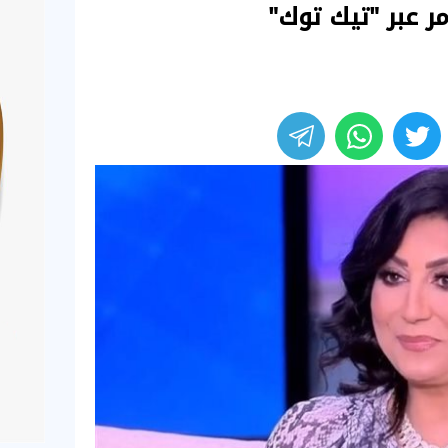
ر عبر "تيك توك"