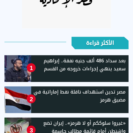
الأكثر قراءة
بعد سداد 486 ألف جنيه نفقة.. إبراهيم
سعيد ينهي إجراءات خروجه من القسم
1
مصر تدين استهداف ناقلة نفط إماراتية في
مضيق هرمز
2
«غيروا سلوككم أو لا هرمز».. إيران تضع
واشنطن أمام قائمة مطالب حاسمة
3