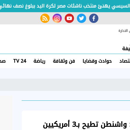
ي يهنئ منتخب ناشئات مصر لكرة اليد ببلوغ نصف نهائي كأس 
rss feed
instagram
youtube
twitter
facebook
لادارة
فة
تصاد
حوادث وقضايا
فن وثقافة
رياضة
TV 24
صحة
إحباط "مخطط دموي": واشنطن تطيح بـ3 أمريكيين