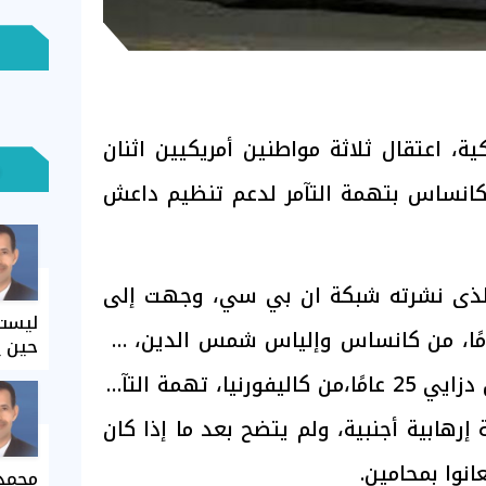
ية، اعتقال ثلاثة مواطنين أمريكيين اثنان
 كانساس بتهمة التآمر لدعم تنظيم داعش
 الذى نشرته شبكة ان بي سي، وجهت إلى
ليست 
كل من بسام غفور، 21 عامًا، من كانساس وإلياس شمس الدين، 21
حين ي
عامًا من كاليفورنيا؛ وبيرين دزايي 25 عامًا،من كاليفورنيا، تهمة التآمر
رهابية أجنبية، ولم يتضح بعد ما إذا كان
انوا بمحامين.
محمد 