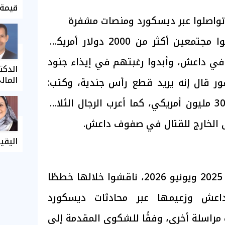
قيمة 
تواصلوا عبر ديسكورد ومنصات مشفرة
ويزعم أن المتهمين قدموا مجتمعين أكثر من 2000 دولار أمريكي
ي داعش، وأبدوا رغبتهم في إيذاء جنود
الدكت
المال
ور قال إنه يريد قطع رأس جندية، وكتب:
أتمنى لو أستطيع قتل 300 مليون أمريكي، كما أعرب الرجال الثلاثة
 الخارج للقتال في صفوف داعش.
اليقي
وتواصل الثلاثة بين فبراير 2025 ويونيو 2026، ناقشوا خلالها خططًا
اعش وزعيمها عبر محادثات ديسكورد
مراسلة أخرى، وفقًا للشكوى المقدمة إلى