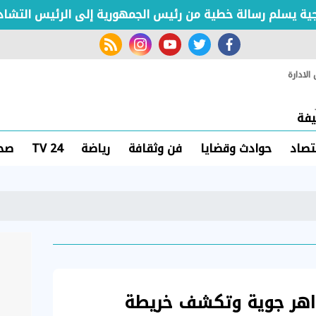
يسلم رسالة خطية من رئيس الجمهورية إلى الرئيس التشادي
rss feed
instagram
youtube
twitter
facebook
لادارة
فة
تصاد
حوادث وقضايا
فن وثقافة
رياضة
TV 24
صحة
د تُحذر من 5 ظواهر جوية وتكشف خريطة